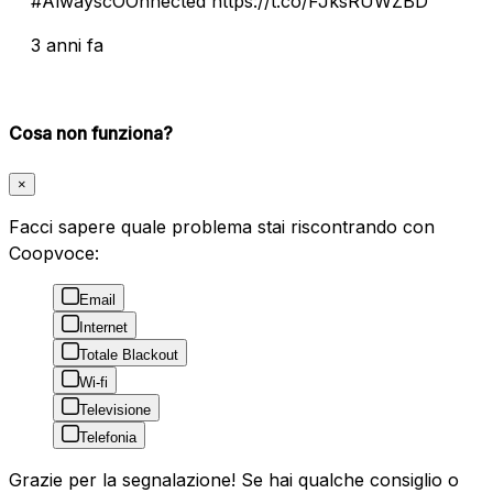
#AlwayscOOnnected https://t.co/FJksRUWZBD
3 anni fa
Cosa non funziona?
×
Facci sapere quale problema stai riscontrando con
Coopvoce:
Email
Internet
Totale Blackout
Wi-fi
Televisione
Telefonia
Grazie per la segnalazione! Se hai qualche consiglio o