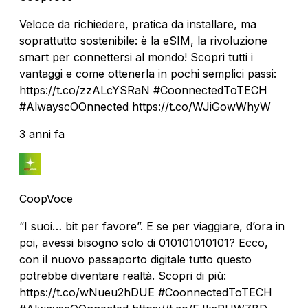
Veloce da richiedere, pratica da installare, ma
soprattutto sostenibile: è la eSIM, la rivoluzione
smart per connettersi al mondo! Scopri tutti i
vantaggi e come ottenerla in pochi semplici passi:
https://t.co/zzALcYSRaN #CoonnectedToTECH
#AlwayscOOnnected https://t.co/WJiGowWhyW
3 anni fa
CoopVoce
“I suoi… bit per favore”. E se per viaggiare, d’ora in
poi, avessi bisogno solo di 010101010101? Ecco,
con il nuovo passaporto digitale tutto questo
potrebbe diventare realtà. Scopri di più:
https://t.co/wNueu2hDUE #CoonnectedToTECH