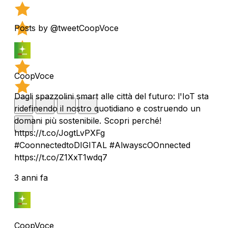
Posts by @tweetCoopVoce
CoopVoce
Dagli spazzolini smart alle città del futuro: l'IoT sta
ridefinendo il nostro quotidiano e costruendo un
domani più sostenibile. Scopri perché!
https://t.co/JogtLvPXFg
#CoonnectedtoDIGITAL #AlwayscOOnnected
https://t.co/Z1XxT1wdq7
3 anni fa
CoopVoce