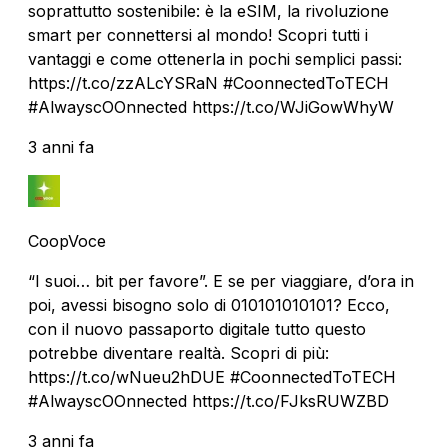
soprattutto sostenibile: è la eSIM, la rivoluzione
smart per connettersi al mondo! Scopri tutti i
vantaggi e come ottenerla in pochi semplici passi:
https://t.co/zzALcYSRaN #CoonnectedToTECH
#AlwayscOOnnected https://t.co/WJiGowWhyW
3 anni fa
CoopVoce
“I suoi… bit per favore”. E se per viaggiare, d’ora in
poi, avessi bisogno solo di 010101010101? Ecco,
con il nuovo passaporto digitale tutto questo
potrebbe diventare realtà. Scopri di più:
https://t.co/wNueu2hDUE #CoonnectedToTECH
#AlwayscOOnnected https://t.co/FJksRUWZBD
3 anni fa