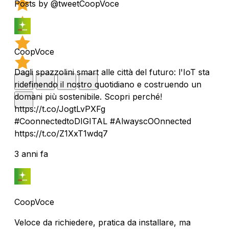
Posts by @tweetCoopVoce
CoopVoce
Dagli spazzolini smart alle città del futuro: l'IoT sta
ridefinendo il nostro quotidiano e costruendo un
domani più sostenibile. Scopri perché!
https://t.co/JogtLvPXFg
#CoonnectedtoDIGITAL #AlwayscOOnnected
https://t.co/Z1XxT1wdq7
3 anni fa
CoopVoce
Veloce da richiedere, pratica da installare, ma