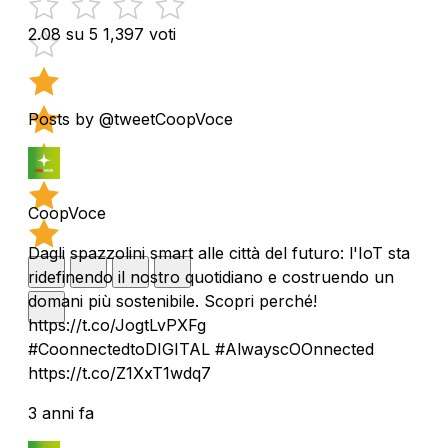
2.08 su 5
1,397 voti
Posts by @tweetCoopVoce
CoopVoce
Dagli spazzolini smart alle città del futuro: l'IoT sta
ridefinendo il nostro quotidiano e costruendo un
domani più sostenibile. Scopri perché!
https://t.co/JogtLvPXFg
#CoonnectedtoDIGITAL #AlwayscOOnnected
https://t.co/Z1XxT1wdq7
3 anni fa