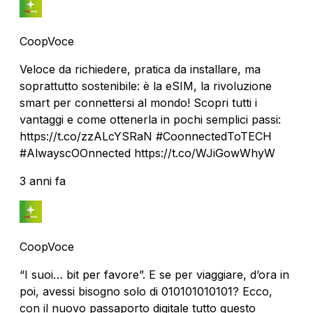
CoopVoce
Veloce da richiedere, pratica da installare, ma
soprattutto sostenibile: è la eSIM, la rivoluzione
smart per connettersi al mondo! Scopri tutti i
vantaggi e come ottenerla in pochi semplici passi:
https://t.co/zzALcYSRaN #CoonnectedToTECH
#AlwayscOOnnected https://t.co/WJiGowWhyW
3 anni fa
CoopVoce
“I suoi… bit per favore”. E se per viaggiare, d’ora in
poi, avessi bisogno solo di 010101010101? Ecco,
con il nuovo passaporto digitale tutto questo