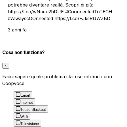
potrebbe diventare realtà. Scopri di più:
https://t.co/wNueu2hDUE #CoonnectedToTECH
#AlwayscOOnnected https://t.co/FJksRUWZBD
3 anni fa
Cosa non funziona?
×
Facci sapere quale problema stai riscontrando con
Coopvoce:
Email
Internet
Totale Blackout
Wi-fi
Televisione