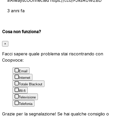
#AlwayscOOnnected https://t.co/FJksRUWZBD
3 anni fa
Cosa non funziona?
×
Facci sapere quale problema stai riscontrando con
Coopvoce:
Email
Internet
Totale Blackout
Wi-fi
Televisione
Telefonia
Grazie per la segnalazione! Se hai qualche consiglio o