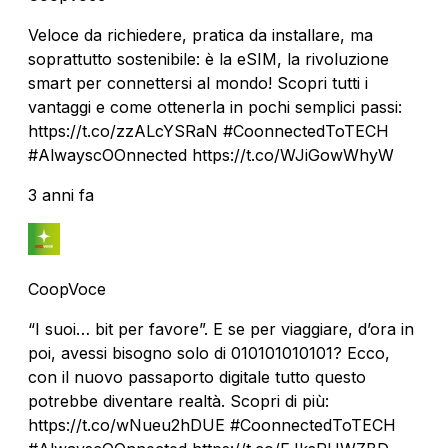
Veloce da richiedere, pratica da installare, ma
soprattutto sostenibile: è la eSIM, la rivoluzione
smart per connettersi al mondo! Scopri tutti i
vantaggi e come ottenerla in pochi semplici passi:
https://t.co/zzALcYSRaN #CoonnectedToTECH
#AlwayscOOnnected https://t.co/WJiGowWhyW
3 anni fa
CoopVoce
“I suoi… bit per favore”. E se per viaggiare, d’ora in
poi, avessi bisogno solo di 010101010101? Ecco,
con il nuovo passaporto digitale tutto questo
potrebbe diventare realtà. Scopri di più:
https://t.co/wNueu2hDUE #CoonnectedToTECH