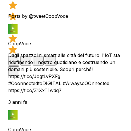
Posts by @tweetCoopVoce
CoopVoce
Dagli spazzolini smart alle città del futuro: l'IoT sta
ridefinendo il nostro quotidiano e costruendo un
domani più sostenibile. Scopri perché!
https://t.co/JogtLvPXFg
#CoonnectedtoDIGITAL #AlwayscOOnnected
https://t.co/Z1XxT1wdq7
3 anni fa
CoopVoce