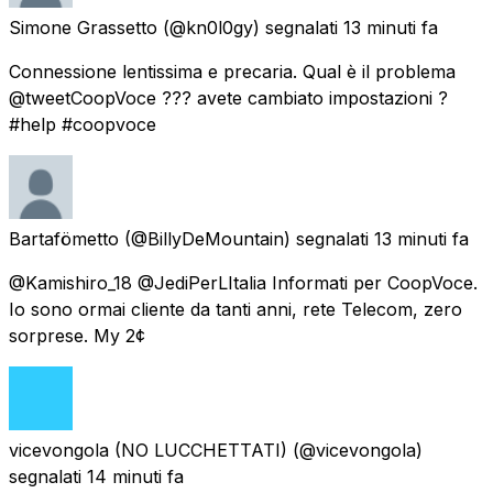
Simone Grassetto
(@kn0l0gy) segnalati
13 minuti fa
Connessione lentissima e precaria. Qual è il problema
@tweetCoopVoce ??? avete cambiato impostazioni ?
#help #coopvoce
Bartafömetto
(@BillyDeMountain) segnalati
13 minuti fa
@Kamishiro_18 @JediPerLItalia Informati per CoopVoce.
Io sono ormai cliente da tanti anni, rete Telecom, zero
sorprese. My 2¢
vicevongola (NO LUCCHETTATI)
(@vicevongola)
segnalati
14 minuti fa