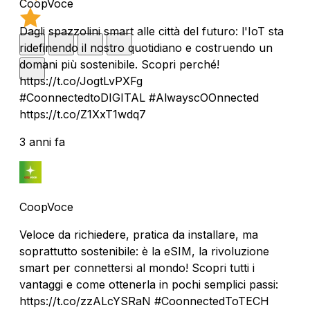
CoopVoce
Dagli spazzolini smart alle città del futuro: l'IoT sta
ridefinendo il nostro quotidiano e costruendo un
domani più sostenibile. Scopri perché!
https://t.co/JogtLvPXFg
#CoonnectedtoDIGITAL #AlwayscOOnnected
https://t.co/Z1XxT1wdq7
3 anni fa
CoopVoce
Veloce da richiedere, pratica da installare, ma
soprattutto sostenibile: è la eSIM, la rivoluzione
smart per connettersi al mondo! Scopri tutti i
vantaggi e come ottenerla in pochi semplici passi:
https://t.co/zzALcYSRaN #CoonnectedToTECH