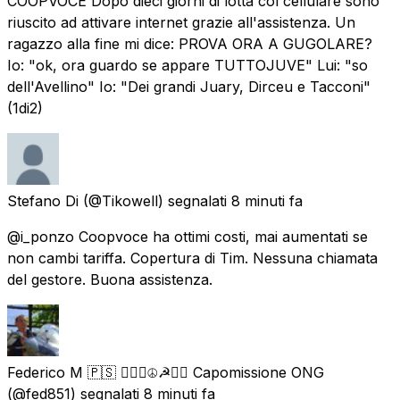
COOPVOCE Dopo dieci giorni di lotta col cellulare sono
riuscito ad attivare internet grazie all'assistenza. Un
ragazzo alla fine mi dice: PROVA ORA A GUGOLARE?
Io: "ok, ora guardo se appare TUTTOJUVE" Lui: "so
dell'Avellino" Io: "Dei grandi Juary, Dirceu e Tacconi"
(1di2)
Stefano Di
(@Tikowell) segnalati
8 minuti fa
@i_ponzo Coopvoce ha ottimi costi, mai aumentati se
non cambi tariffa. Copertura di Tim. Nessuna chiamata
del gestore. Buona assistenza.
Federico M 🇵🇸 ✊🏿🌈☮️☭🏴‍☠️ Capomissione ONG
(@fed851) segnalati
8 minuti fa