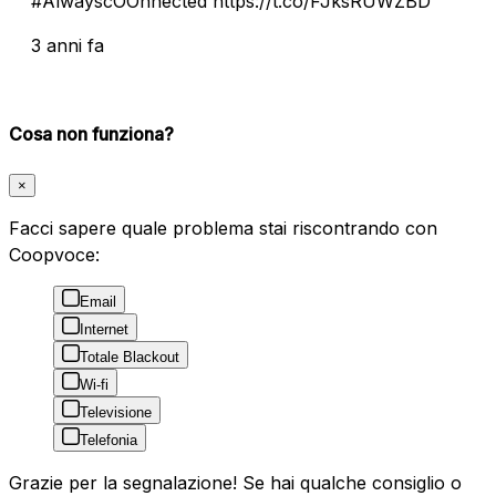
#AlwayscOOnnected https://t.co/FJksRUWZBD
3 anni fa
Cosa non funziona?
×
Facci sapere quale problema stai riscontrando con
Coopvoce:
Email
Internet
Totale Blackout
Wi-fi
Televisione
Telefonia
Grazie per la segnalazione! Se hai qualche consiglio o