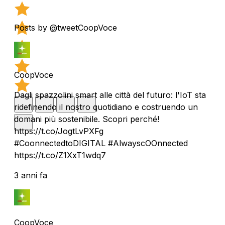
Posts by @tweetCoopVoce
CoopVoce
Dagli spazzolini smart alle città del futuro: l'IoT sta
ridefinendo il nostro quotidiano e costruendo un
domani più sostenibile. Scopri perché!
https://t.co/JogtLvPXFg
#CoonnectedtoDIGITAL #AlwayscOOnnected
https://t.co/Z1XxT1wdq7
3 anni fa
CoopVoce