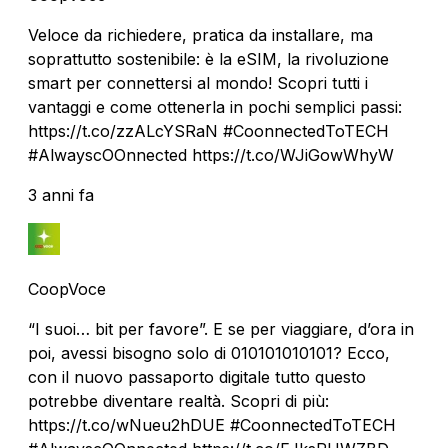
Veloce da richiedere, pratica da installare, ma
soprattutto sostenibile: è la eSIM, la rivoluzione
smart per connettersi al mondo! Scopri tutti i
vantaggi e come ottenerla in pochi semplici passi:
https://t.co/zzALcYSRaN #CoonnectedToTECH
#AlwayscOOnnected https://t.co/WJiGowWhyW
3 anni fa
CoopVoce
“I suoi… bit per favore”. E se per viaggiare, d’ora in
poi, avessi bisogno solo di 010101010101? Ecco,
con il nuovo passaporto digitale tutto questo
potrebbe diventare realtà. Scopri di più:
https://t.co/wNueu2hDUE #CoonnectedToTECH