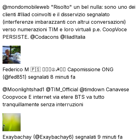
@mondomobileweb "Risolto" un bel nulla: sono uno dei
clienti #Iliad coinvolti e il disservizio segnalato
(interferenze imbarazzanti con altrui conversazioni)
verso numerazioni TIM e loro virtuali p.e. CoopVoce
PERSISTE. @Codacons @IliadItalia
Federico M 🇵🇸 ✊🏿🌈☮️☭🏴‍☠️ Capomissione ONG
(@fed851) segnalati
8 minuti fa
@Moonlightshad1 @TIM_Official @timdown Canavese
Coopvoce E internet via etere BTS va tutto
tranquillamente senza interruzioni
Exaybachay
(@Exaybachay6) segnalati
9 minuti fa