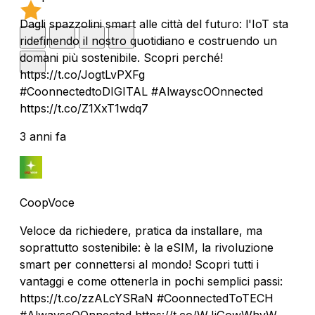
Dagli spazzolini smart alle città del futuro: l'IoT sta
ridefinendo il nostro quotidiano e costruendo un
domani più sostenibile. Scopri perché!
https://t.co/JogtLvPXFg
#CoonnectedtoDIGITAL #AlwayscOOnnected
https://t.co/Z1XxT1wdq7
3 anni fa
CoopVoce
Veloce da richiedere, pratica da installare, ma
soprattutto sostenibile: è la eSIM, la rivoluzione
smart per connettersi al mondo! Scopri tutti i
vantaggi e come ottenerla in pochi semplici passi:
https://t.co/zzALcYSRaN #CoonnectedToTECH
#AlwayscOOnnected https://t.co/WJiGowWhyW