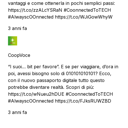
vantaggi e come ottenerla in pochi semplici passi:
https://t.co/zzALcYSRaN #CoonnectedToTECH
#AlwayscOOnnected https://t.co/WJiGowWhyW
3 anni fa
CoopVoce
“I suoi… bit per favore”. E se per viaggiare, d’ora in
poi, avessi bisogno solo di 010101010101? Ecco,
con il nuovo passaporto digitale tutto questo
potrebbe diventare realtà. Scopri di più:
https://t.co/wNueu2hDUE #CoonnectedToTECH
#AlwayscOOnnected https://t.co/FJksRUWZBD
3 anni fa