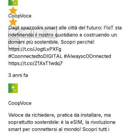
CoopVoce
Dagli spazzolini smart alle città del futuro: l'IoT sta
ridefinendo il nostro quotidiano e costruendo un
domani più sostenibile. Scopri perché!
https://t.co/JogtLvPXFg
#CoonnectedtoDIGITAL #AlwayscOOnnected
https://t.co/Z1XxT1wdq7
3 anni fa
CoopVoce
Veloce da richiedere, pratica da installare, ma
soprattutto sostenibile: è la eSIM, la rivoluzione
smart per connettersi al mondo! Scopri tutti i