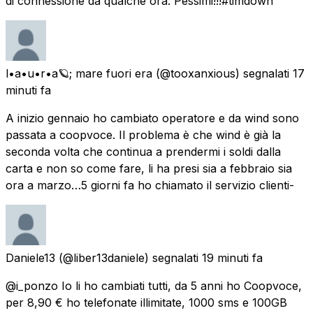
di connessione da qualche ora. Pessimi!!!#timdown
l•a•u•r•a🪐; mare fuori era
(@tooxanxious) segnalati
17
minuti fa
A inizio gennaio ho cambiato operatore e da wind sono
passata a coopvoce. Il problema è che wind è già la
seconda volta che continua a prendermi i soldi dalla
carta e non so come fare, li ha presi sia a febbraio sia
ora a marzo…5 giorni fa ho chiamato il servizio clienti-
Daniele13
(@liber13daniele) segnalati
19 minuti fa
@i_ponzo Io li ho cambiati tutti, da 5 anni ho Coopvoce,
per 8,90 € ho telefonate illimitate, 1000 sms e 100GB