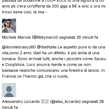
passata da vodafone a COOPVOCE io una signora di 65
anni pk c’era un’offerta da 200 giga a 8€ e sinc x ora mi
trovo bene così. la mia -
Michele Merola
(@Mikymerol) segnalati
26 minuti fa
@donniebrasco80 @IliadItalia Le aspetto pure io da una
vita,sono 2 anni. Iliad ha un difetto, è più lenta di una
lumaca. Sono arrivati tutti, anche i piccolini come Spusu
e CoopVoce. Loro ancora niente e come se non
bastasse neanche comunicano una finestra di lancio. In
Francia ce l'hanno già..che ci vuole..
Alessandro Liccardo 🇪🇺
(@alex_liccardo) segnalati
28
minuti fa