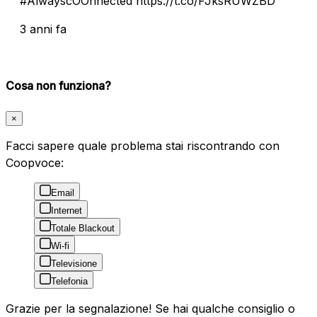
#AlwayscOOnnected https://t.co/FJksRUWZBD
3 anni fa
Cosa non funziona?
×
Facci sapere quale problema stai riscontrando con
Coopvoce:
Email
Internet
Totale Blackout
Wi-fi
Televisione
Telefonia
Grazie per la segnalazione! Se hai qualche consiglio o