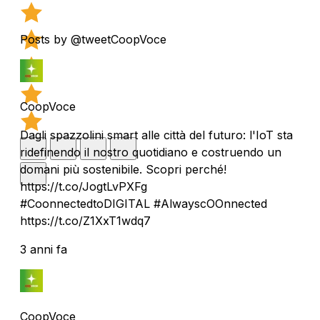
Posts by @tweetCoopVoce
CoopVoce
Dagli spazzolini smart alle città del futuro: l'IoT sta
ridefinendo il nostro quotidiano e costruendo un
domani più sostenibile. Scopri perché!
https://t.co/JogtLvPXFg
#CoonnectedtoDIGITAL #AlwayscOOnnected
https://t.co/Z1XxT1wdq7
3 anni fa
CoopVoce