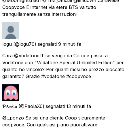
@Moonlightshad1 @TIM_Official @timdown Canavese
Coopvoce E internet via etere BTS va tutto
tranquillamente senza interruzioni
logu
(@logu70) segnalati
9 minuti fa
Cara @VodafoneIT se vengo da Coop e passo a
Vodafone con "Vodafone Special Unlimited Edition" per
quanto ho vincolo? Per quanti mesi ho prezzo bloccato
garantito? Grazie #vodafone #coopvoce
Ƥ𝐀๏Ł𝔞
(@PaolaX6) segnalati
13 minuti fa
@i_ponzo Se sei una cliente Coop sicuramente
coopvoce. Con qualsiasi piano puoi attivare