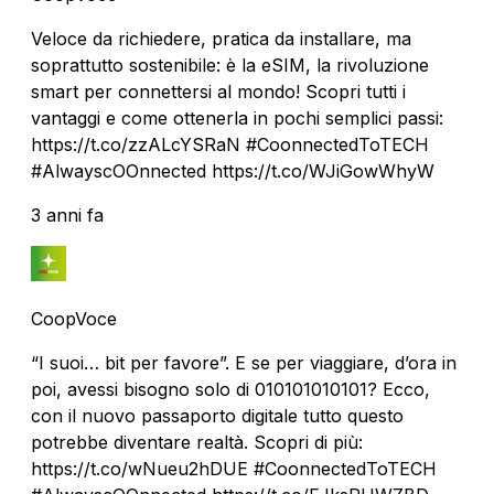
Veloce da richiedere, pratica da installare, ma
soprattutto sostenibile: è la eSIM, la rivoluzione
smart per connettersi al mondo! Scopri tutti i
vantaggi e come ottenerla in pochi semplici passi:
https://t.co/zzALcYSRaN #CoonnectedToTECH
#AlwayscOOnnected https://t.co/WJiGowWhyW
3 anni fa
CoopVoce
“I suoi… bit per favore”. E se per viaggiare, d’ora in
poi, avessi bisogno solo di 010101010101? Ecco,
con il nuovo passaporto digitale tutto questo
potrebbe diventare realtà. Scopri di più:
https://t.co/wNueu2hDUE #CoonnectedToTECH