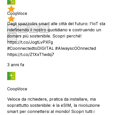
CoopVoce
Dagli spazzolini smart alle città del futuro: l'IoT sta
ridefinendo il nostro quotidiano e costruendo un
domani più sostenibile. Scopri perché!
https://t.co/JogtLvPXFg
#CoonnectedtoDIGITAL #AlwayscOOnnected
https://t.co/Z1XxT1wdq7
3 anni fa
CoopVoce
Veloce da richiedere, pratica da installare, ma
soprattutto sostenibile: è la eSIM, la rivoluzione
smart per connettersi al mondo! Scopri tutti i