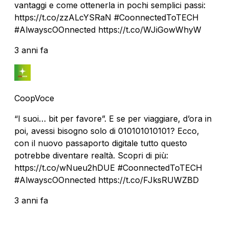
vantaggi e come ottenerla in pochi semplici passi:
https://t.co/zzALcYSRaN #CoonnectedToTECH
#AlwayscOOnnected https://t.co/WJiGowWhyW
3 anni fa
CoopVoce
“I suoi… bit per favore”. E se per viaggiare, d’ora in
poi, avessi bisogno solo di 010101010101? Ecco,
con il nuovo passaporto digitale tutto questo
potrebbe diventare realtà. Scopri di più:
https://t.co/wNueu2hDUE #CoonnectedToTECH
#AlwayscOOnnected https://t.co/FJksRUWZBD
3 anni fa