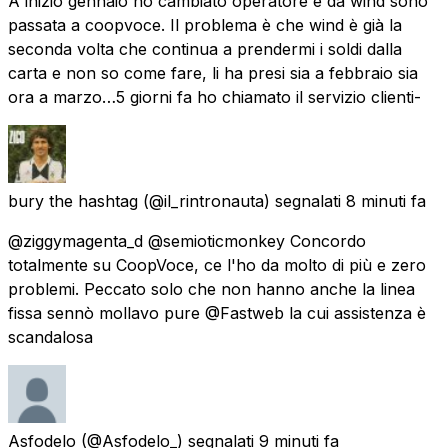
A inizio gennaio ho cambiato operatore e da wind sono
passata a coopvoce. Il problema è che wind è già la
seconda volta che continua a prendermi i soldi dalla
carta e non so come fare, li ha presi sia a febbraio sia
ora a marzo…5 giorni fa ho chiamato il servizio clienti-
bury the hashtag
(@il_rintronauta) segnalati
8 minuti fa
@ziggymagenta_d @semioticmonkey Concordo
totalmente su CoopVoce, ce l'ho da molto di più e zero
problemi. Peccato solo che non hanno anche la linea
fissa sennò mollavo pure @Fastweb la cui assistenza è
scandalosa
Asfodelo
(@Asfodelo_) segnalati
9 minuti fa