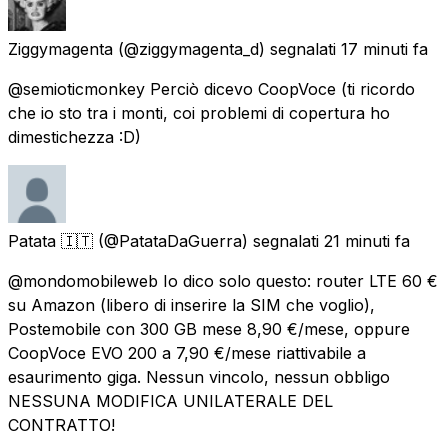
Ziggymagenta
(@ziggymagenta_d) segnalati
17 minuti fa
@semioticmonkey Perciò dicevo CoopVoce (ti ricordo
che io sto tra i monti, coi problemi di copertura ho
dimestichezza :D)
Patata 🇮🇹
(@PatataDaGuerra) segnalati
21 minuti fa
@mondomobileweb Io dico solo questo: router LTE 60 €
su Amazon (libero di inserire la SIM che voglio),
Postemobile con 300 GB mese 8,90 €/mese, oppure
CoopVoce EVO 200 a 7,90 €/mese riattivabile a
esaurimento giga. Nessun vincolo, nessun obbligo
NESSUNA MODIFICA UNILATERALE DEL
CONTRATTO!