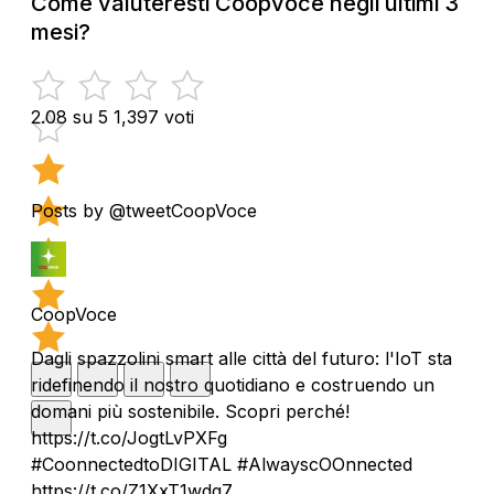
Come valuteresti Coopvoce negli ultimi 3
mesi?
2.08 su 5
1,397 voti
Posts by @tweetCoopVoce
CoopVoce
Dagli spazzolini smart alle città del futuro: l'IoT sta
ridefinendo il nostro quotidiano e costruendo un
domani più sostenibile. Scopri perché!
https://t.co/JogtLvPXFg
#CoonnectedtoDIGITAL #AlwayscOOnnected
https://t.co/Z1XxT1wdq7