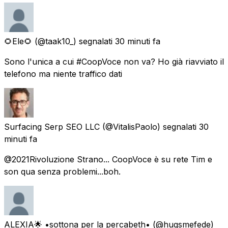
🌻Ele🌻
(@taak10_) segnalati
30 minuti fa
Sono l'unica a cui #CoopVoce non va? Ho già riavviato il
telefono ma niente traffico dati
Surfacing Serp SEO LLC
(@VitalisPaolo) segnalati
30
minuti fa
@2021Rivoluzione Strano... CoopVoce è su rete Tim e
son qua senza problemi...boh.
ALEXIA🌟 •sottona per la percabeth•
(@hugsmefede)