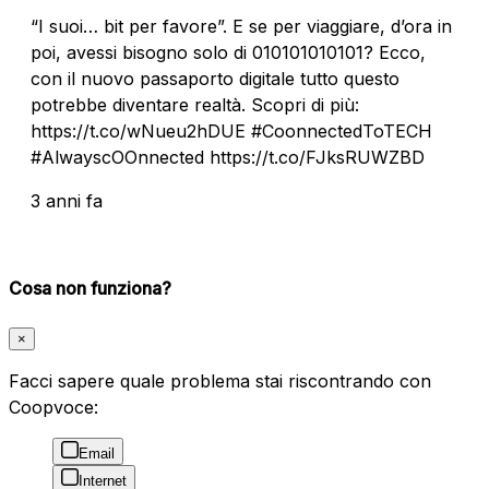
“I suoi… bit per favore”. E se per viaggiare, d’ora in
poi, avessi bisogno solo di 010101010101? Ecco,
con il nuovo passaporto digitale tutto questo
potrebbe diventare realtà. Scopri di più:
https://t.co/wNueu2hDUE #CoonnectedToTECH
#AlwayscOOnnected https://t.co/FJksRUWZBD
3 anni fa
Cosa non funziona?
×
Facci sapere quale problema stai riscontrando con
Coopvoce:
Email
Internet