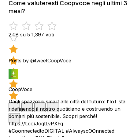
Come valuteresti Coopvoce negli ultimi 3
mesi?
2.08 su 5
1,397 voti
Posts by @tweetCoopVoce
CoopVoce
Dagli spazzolini smart alle città del futuro: l'IoT sta
ridefinendo il nostro quotidiano e costruendo un
domani più sostenibile. Scopri perché!
https://t.co/JogtLvPXFg
#CoonnectedtoDIGITAL #AlwayscOOnnected