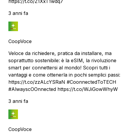
https://t.co/Z1XxT1wdq7
3 anni fa
CoopVoce
Veloce da richiedere, pratica da installare, ma
soprattutto sostenibile: è la eSIM, la rivoluzione
smart per connettersi al mondo! Scopri tutti i
vantaggi e come ottenerla in pochi semplici passi:
https://t.co/zzALcYSRaN #CoonnectedToTECH
#AlwayscOOnnected https://t.co/WJiGowWhyW
3 anni fa
CoopVoce