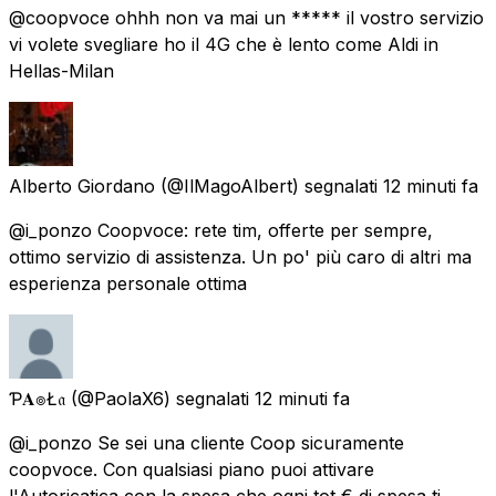
@coopvoce ohhh non va mai un ***** il vostro servizio
vi volete svegliare ho il 4G che è lento come Aldi in
Hellas-Milan
Alberto Giordano
(@IlMagoAlbert) segnalati
12 minuti fa
@i_ponzo Coopvoce: rete tim, offerte per sempre,
ottimo servizio di assistenza. Un po' più caro di altri ma
esperienza personale ottima
Ƥ𝐀๏Ł𝔞
(@PaolaX6) segnalati
12 minuti fa
@i_ponzo Se sei una cliente Coop sicuramente
coopvoce. Con qualsiasi piano puoi attivare
l'Autoricatica con la spesa che ogni tot € di spesa ti