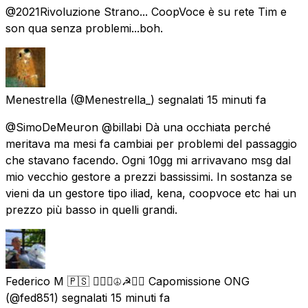
@2021Rivoluzione Strano... CoopVoce è su rete Tim e
son qua senza problemi...boh.
Menestrella
(@Menestrella_) segnalati
15 minuti fa
@SimoDeMeuron @billabi Dà una occhiata perché
meritava ma mesi fa cambiai per problemi del passaggio
che stavano facendo. Ogni 10gg mi arrivavano msg dal
mio vecchio gestore a prezzi bassissimi. In sostanza se
vieni da un gestore tipo iliad, kena, coopvoce etc hai un
prezzo più basso in quelli grandi.
Federico M 🇵🇸 ✊🏿🌈☮️☭🏴‍☠️ Capomissione ONG
(@fed851) segnalati
15 minuti fa