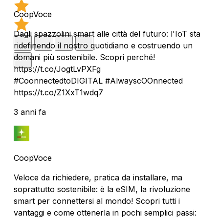
CoopVoce
Dagli spazzolini smart alle città del futuro: l'IoT sta
ridefinendo il nostro quotidiano e costruendo un
domani più sostenibile. Scopri perché!
https://t.co/JogtLvPXFg
#CoonnectedtoDIGITAL #AlwayscOOnnected
https://t.co/Z1XxT1wdq7
3 anni fa
CoopVoce
Veloce da richiedere, pratica da installare, ma
soprattutto sostenibile: è la eSIM, la rivoluzione
smart per connettersi al mondo! Scopri tutti i
vantaggi e come ottenerla in pochi semplici passi: