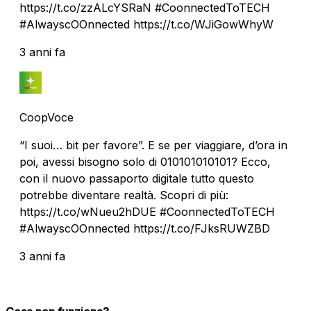
https://t.co/zzALcYSRaN #CoonnectedToTECH
#AlwayscOOnnected https://t.co/WJiGowWhyW
3 anni fa
CoopVoce
“I suoi… bit per favore”. E se per viaggiare, d’ora in
poi, avessi bisogno solo di 010101010101? Ecco,
con il nuovo passaporto digitale tutto questo
potrebbe diventare realtà. Scopri di più:
https://t.co/wNueu2hDUE #CoonnectedToTECH
#AlwayscOOnnected https://t.co/FJksRUWZBD
3 anni fa