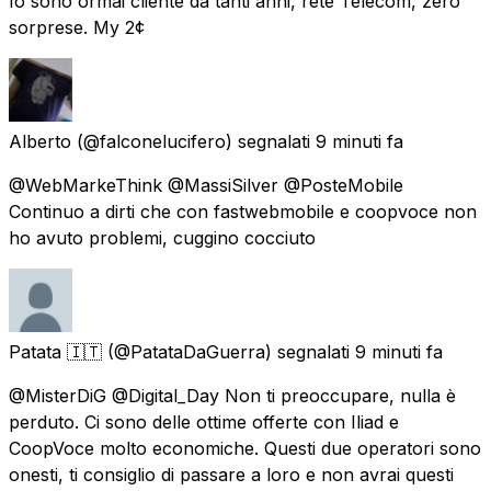
Io sono ormai cliente da tanti anni, rete Telecom, zero
sorprese. My 2¢
Alberto
(@falconelucifero) segnalati
9 minuti fa
@WebMarkeThink @MassiSilver @PosteMobile
Continuo a dirti che con fastwebmobile e coopvoce non
ho avuto problemi, cuggino cocciuto
Patata 🇮🇹
(@PatataDaGuerra) segnalati
9 minuti fa
@MisterDiG @Digital_Day Non ti preoccupare, nulla è
perduto. Ci sono delle ottime offerte con Iliad e
CoopVoce molto economiche. Questi due operatori sono
onesti, ti consiglio di passare a loro e non avrai questi