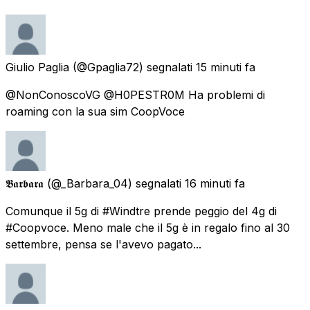
Giulio Paglia
(@Gpaglia72) segnalati
15 minuti fa
@NonConoscoVG @H0PESTR0M Ha problemi di
roaming con la sua sim CoopVoce
𝕭𝖆𝖗𝖇𝖆𝖗𝖆
(@_Barbara_04) segnalati
16 minuti fa
Comunque il 5g di #Windtre prende peggio del 4g di
#Coopvoce. Meno male che il 5g è in regalo fino al 30
settembre, pensa se l'avevo pagato...