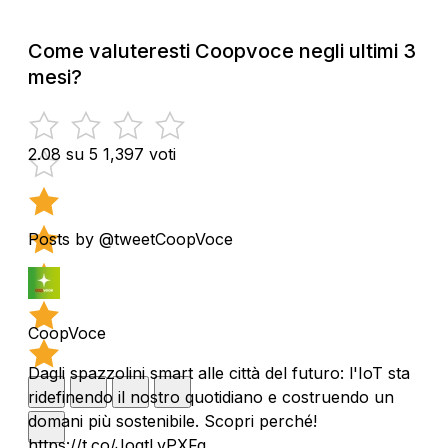
Come valuteresti Coopvoce negli ultimi 3
mesi?
2.08 su 5
1,397 voti
Posts by @tweetCoopVoce
CoopVoce
Dagli spazzolini smart alle città del futuro: l'IoT sta
ridefinendo il nostro quotidiano e costruendo un
domani più sostenibile. Scopri perché!
https://t.co/JogtLvPXFg