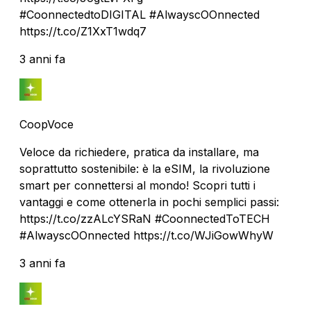
#CoonnectedtoDIGITAL #AlwayscOOnnected
https://t.co/Z1XxT1wdq7
3 anni fa
CoopVoce
Veloce da richiedere, pratica da installare, ma
soprattutto sostenibile: è la eSIM, la rivoluzione
smart per connettersi al mondo! Scopri tutti i
vantaggi e come ottenerla in pochi semplici passi:
https://t.co/zzALcYSRaN #CoonnectedToTECH
#AlwayscOOnnected https://t.co/WJiGowWhyW
3 anni fa