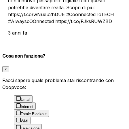
con il nuovo passaporto digitale tutto questo
potrebbe diventare realtà. Scopri di più:
https://t.co/wNueu2hDUE #CoonnectedToTECH
#AlwayscOOnnected https://t.co/FJksRUWZBD
3 anni fa
Cosa non funziona?
×
Facci sapere quale problema stai riscontrando con
Coopvoce:
Email
Internet
Totale Blackout
Wi-fi
Televisione