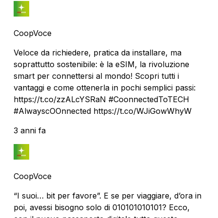
CoopVoce
Veloce da richiedere, pratica da installare, ma
soprattutto sostenibile: è la eSIM, la rivoluzione
smart per connettersi al mondo! Scopri tutti i
vantaggi e come ottenerla in pochi semplici passi:
https://t.co/zzALcYSRaN #CoonnectedToTECH
#AlwayscOOnnected https://t.co/WJiGowWhyW
3 anni fa
CoopVoce
“I suoi… bit per favore”. E se per viaggiare, d’ora in
poi, avessi bisogno solo di 010101010101? Ecco,