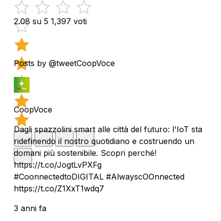
2.08 su 5
1,397 voti
Posts by @tweetCoopVoce
CoopVoce
Dagli spazzolini smart alle città del futuro: l'IoT sta
ridefinendo il nostro quotidiano e costruendo un
domani più sostenibile. Scopri perché!
https://t.co/JogtLvPXFg
#CoonnectedtoDIGITAL #AlwayscOOnnected
https://t.co/Z1XxT1wdq7
3 anni fa