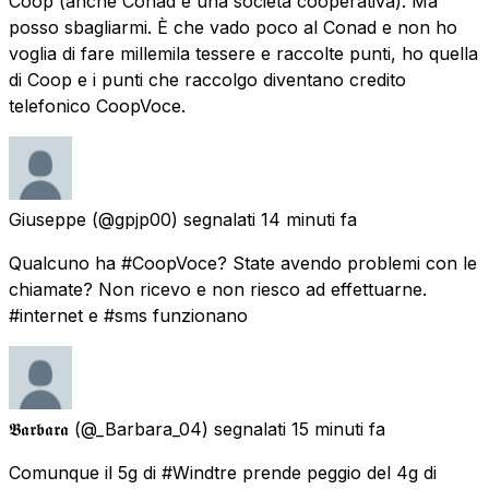
Coop (anche Conad è una società cooperativa). Ma
posso sbagliarmi. È che vado poco al Conad e non ho
voglia di fare millemila tessere e raccolte punti, ho quella
di Coop e i punti che raccolgo diventano credito
telefonico CoopVoce.
Giuseppe
(@gpjp00) segnalati
14 minuti fa
Qualcuno ha #CoopVoce? State avendo problemi con le
chiamate? Non ricevo e non riesco ad effettuarne.
#internet e #sms funzionano
𝕭𝖆𝖗𝖇𝖆𝖗𝖆
(@_Barbara_04) segnalati
15 minuti fa
Comunque il 5g di #Windtre prende peggio del 4g di