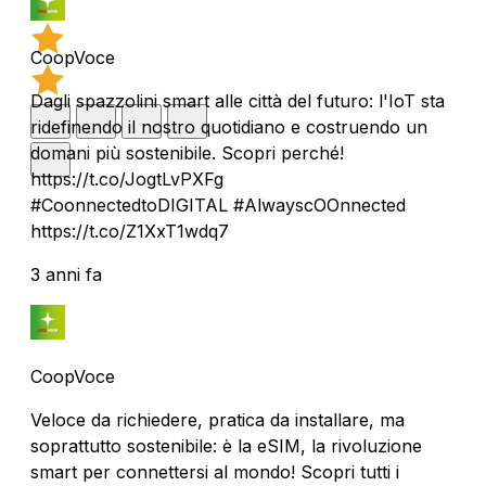
CoopVoce
Dagli spazzolini smart alle città del futuro: l'IoT sta
ridefinendo il nostro quotidiano e costruendo un
domani più sostenibile. Scopri perché!
https://t.co/JogtLvPXFg
#CoonnectedtoDIGITAL #AlwayscOOnnected
https://t.co/Z1XxT1wdq7
3 anni fa
CoopVoce
Veloce da richiedere, pratica da installare, ma
soprattutto sostenibile: è la eSIM, la rivoluzione
smart per connettersi al mondo! Scopri tutti i