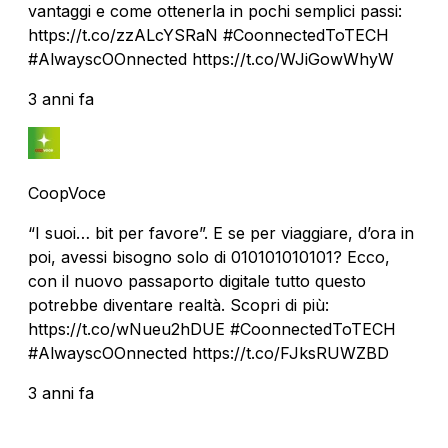
vantaggi e come ottenerla in pochi semplici passi:
https://t.co/zzALcYSRaN #CoonnectedToTECH
#AlwayscOOnnected https://t.co/WJiGowWhyW
3 anni fa
CoopVoce
“I suoi… bit per favore”. E se per viaggiare, d’ora in
poi, avessi bisogno solo di 010101010101? Ecco,
con il nuovo passaporto digitale tutto questo
potrebbe diventare realtà. Scopri di più:
https://t.co/wNueu2hDUE #CoonnectedToTECH
#AlwayscOOnnected https://t.co/FJksRUWZBD
3 anni fa