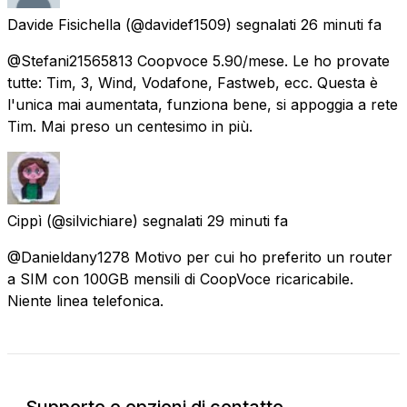
Davide Fisichella
(@davidef1509) segnalati
26 minuti fa
@Stefani21565813 Coopvoce 5.90/mese. Le ho provate
tutte: Tim, 3, Wind, Vodafone, Fastweb, ecc. Questa è
l'unica mai aumentata, funziona bene, si appoggia a rete
Tim. Mai preso un centesimo in più.
Cippì
(@silvichiare) segnalati
29 minuti fa
@Danieldany1278 Motivo per cui ho preferito un router
a SIM con 100GB mensili di CoopVoce ricaricabile.
Niente linea telefonica.
Supporto e opzioni di contatto