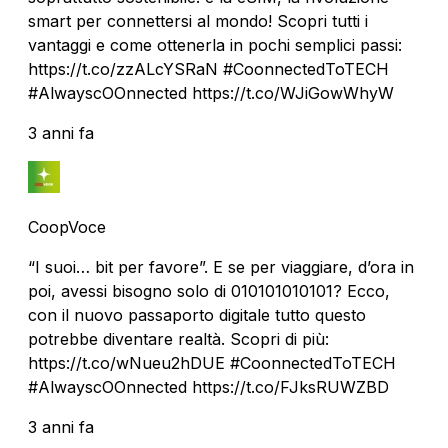
smart per connettersi al mondo! Scopri tutti i
vantaggi e come ottenerla in pochi semplici passi:
https://t.co/zzALcYSRaN #CoonnectedToTECH
#AlwayscOOnnected https://t.co/WJiGowWhyW
3 anni fa
CoopVoce
“I suoi… bit per favore”. E se per viaggiare, d’ora in
poi, avessi bisogno solo di 010101010101? Ecco,
con il nuovo passaporto digitale tutto questo
potrebbe diventare realtà. Scopri di più:
https://t.co/wNueu2hDUE #CoonnectedToTECH
#AlwayscOOnnected https://t.co/FJksRUWZBD
3 anni fa