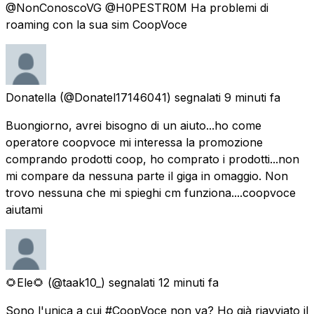
@NonConoscoVG @H0PESTR0M Ha problemi di
roaming con la sua sim CoopVoce
Donatella
(@Donatel17146041) segnalati
9 minuti fa
Buongiorno, avrei bisogno di un aiuto...ho come
operatore coopvoce mi interessa la promozione
comprando prodotti coop, ho comprato i prodotti...non
mi compare da nessuna parte il giga in omaggio. Non
trovo nessuna che mi spieghi cm funziona....coopvoce
aiutami
🌻Ele🌻
(@taak10_) segnalati
12 minuti fa
Sono l'unica a cui #CoopVoce non va? Ho già riavviato il