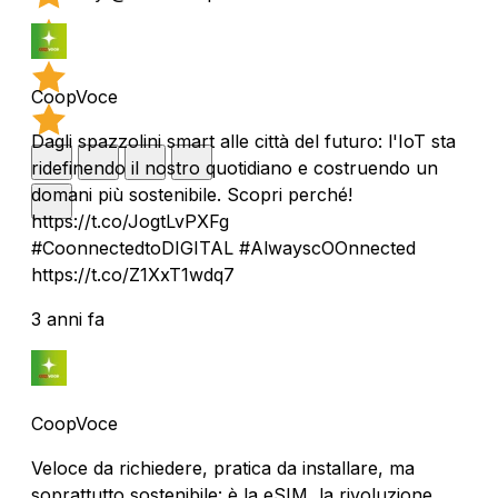
CoopVoce
Dagli spazzolini smart alle città del futuro: l'IoT sta
ridefinendo il nostro quotidiano e costruendo un
domani più sostenibile. Scopri perché!
https://t.co/JogtLvPXFg
#CoonnectedtoDIGITAL #AlwayscOOnnected
https://t.co/Z1XxT1wdq7
3 anni fa
CoopVoce
Veloce da richiedere, pratica da installare, ma
soprattutto sostenibile: è la eSIM, la rivoluzione