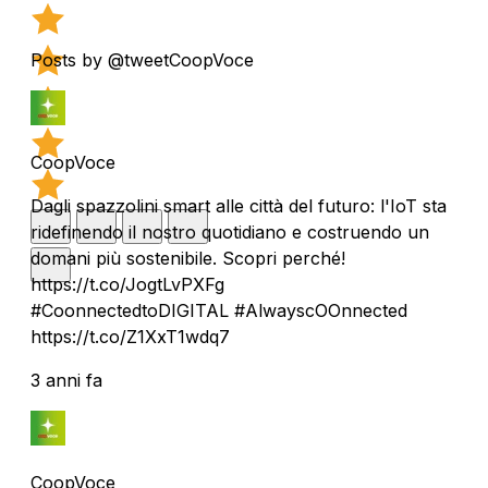
Posts by @tweetCoopVoce
CoopVoce
Dagli spazzolini smart alle città del futuro: l'IoT sta
ridefinendo il nostro quotidiano e costruendo un
domani più sostenibile. Scopri perché!
https://t.co/JogtLvPXFg
#CoonnectedtoDIGITAL #AlwayscOOnnected
https://t.co/Z1XxT1wdq7
3 anni fa
CoopVoce