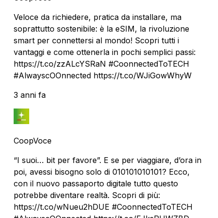
Veloce da richiedere, pratica da installare, ma
soprattutto sostenibile: è la eSIM, la rivoluzione
smart per connettersi al mondo! Scopri tutti i
vantaggi e come ottenerla in pochi semplici passi:
https://t.co/zzALcYSRaN #CoonnectedToTECH
#AlwayscOOnnected https://t.co/WJiGowWhyW
3 anni fa
CoopVoce
“I suoi… bit per favore”. E se per viaggiare, d’ora in
poi, avessi bisogno solo di 010101010101? Ecco,
con il nuovo passaporto digitale tutto questo
potrebbe diventare realtà. Scopri di più:
https://t.co/wNueu2hDUE #CoonnectedToTECH