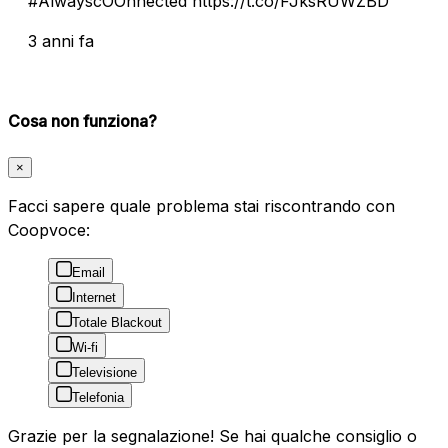
#AlwayscOOnnected https://t.co/FJksRUWZBD
3 anni fa
Cosa non funziona?
×
Facci sapere quale problema stai riscontrando con
Coopvoce:
Email
Internet
Totale Blackout
Wi-fi
Televisione
Telefonia
Grazie per la segnalazione! Se hai qualche consiglio o