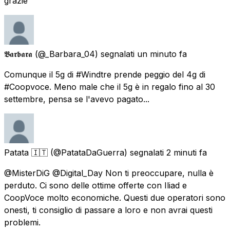
grazie
𝕭𝖆𝖗𝖇𝖆𝖗𝖆
(@_Barbara_04) segnalati
un minuto fa
Comunque il 5g di #Windtre prende peggio del 4g di
#Coopvoce. Meno male che il 5g è in regalo fino al 30
settembre, pensa se l'avevo pagato...
Patata 🇮🇹
(@PatataDaGuerra) segnalati
2 minuti fa
@MisterDiG @Digital_Day Non ti preoccupare, nulla è
perduto. Ci sono delle ottime offerte con Iliad e
CoopVoce molto economiche. Questi due operatori sono
onesti, ti consiglio di passare a loro e non avrai questi
problemi.