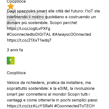
CoopVoce
Dagli spazzolini smart alle città del futuro: l'IoT sta
ridefinendo il nostro quotidiano e costruendo un
domani più sostenibile. Scopri perché!
https://t.co/JogtLvPXFg
#CoonnectedtoDIGITAL #AlwayscOOnnected
https://t.co/Z1XxT1wdq7
3 anni fa
CoopVoce
Veloce da richiedere, pratica da installare, ma
soprattutto sostenibile: è la eSIM, la rivoluzione
smart per connettersi al mondo! Scopri tutti i
vantaggi e come ottenerla in pochi semplici passi:
https://t.co/zzALcYSRaN #CoonnectedToTECH