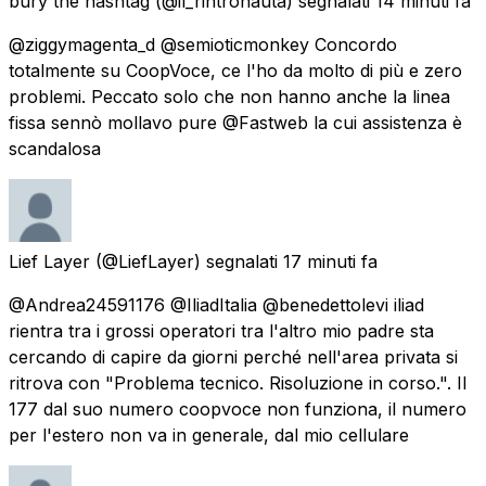
bury the hashtag
(@il_rintronauta) segnalati
14 minuti fa
@ziggymagenta_d @semioticmonkey Concordo
totalmente su CoopVoce, ce l'ho da molto di più e zero
problemi. Peccato solo che non hanno anche la linea
fissa sennò mollavo pure @Fastweb la cui assistenza è
scandalosa
Lief Layer
(@LiefLayer) segnalati
17 minuti fa
@Andrea24591176 @IliadItalia @benedettolevi iliad
rientra tra i grossi operatori tra l'altro mio padre sta
cercando di capire da giorni perché nell'area privata si
ritrova con "Problema tecnico. Risoluzione in corso.". Il
177 dal suo numero coopvoce non funziona, il numero
per l'estero non va in generale, dal mio cellulare