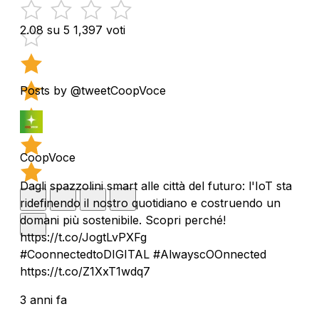
2.08 su 5
1,397 voti
Posts by @tweetCoopVoce
CoopVoce
Dagli spazzolini smart alle città del futuro: l'IoT sta
ridefinendo il nostro quotidiano e costruendo un
domani più sostenibile. Scopri perché!
https://t.co/JogtLvPXFg
#CoonnectedtoDIGITAL #AlwayscOOnnected
https://t.co/Z1XxT1wdq7
3 anni fa