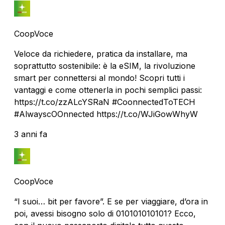
CoopVoce
Veloce da richiedere, pratica da installare, ma
soprattutto sostenibile: è la eSIM, la rivoluzione
smart per connettersi al mondo! Scopri tutti i
vantaggi e come ottenerla in pochi semplici passi:
https://t.co/zzALcYSRaN #CoonnectedToTECH
#AlwayscOOnnected https://t.co/WJiGowWhyW
3 anni fa
CoopVoce
“I suoi… bit per favore”. E se per viaggiare, d’ora in
poi, avessi bisogno solo di 010101010101? Ecco,