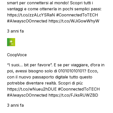
smart per connettersi al mondo! Scopri tutti i
vantaggi e come ottenerla in pochi semplici passi:
https://t.co/zzALcYSRaN #CoonnectedToTECH
#AlwayscOOnnected https://t.co/WJiGowWhyW
3 anni fa
CoopVoce
“I suoi… bit per favore”. E se per viaggiare, d’ora in
poi, avessi bisogno solo di 010101010101? Ecco,
con il nuovo passaporto digitale tutto questo
potrebbe diventare realtà. Scopri di più:
https://t.co/wNueu2hDUE #CoonnectedToTECH
#AlwayscOOnnected https://t.co/FJksRUWZBD
3 anni fa