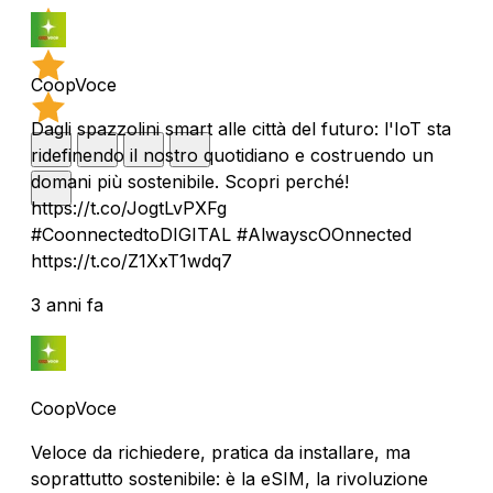
CoopVoce
Dagli spazzolini smart alle città del futuro: l'IoT sta
ridefinendo il nostro quotidiano e costruendo un
domani più sostenibile. Scopri perché!
https://t.co/JogtLvPXFg
#CoonnectedtoDIGITAL #AlwayscOOnnected
https://t.co/Z1XxT1wdq7
3 anni fa
CoopVoce
Veloce da richiedere, pratica da installare, ma
soprattutto sostenibile: è la eSIM, la rivoluzione