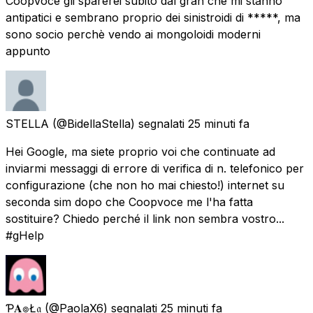
CoopVoce gli sparerei subito dal gran che mi stanno
antipatici e sembrano proprio dei sinistroidi di *****, ma
sono socio perchè vendo ai mongoloidi moderni
appunto
STELLA
(@BidellaStella) segnalati
25 minuti fa
Hei Google, ma siete proprio voi che continuate ad
inviarmi messaggi di errore di verifica di n. telefonico per
configurazione (che non ho mai chiesto!) internet su
seconda sim dopo che Coopvoce me l'ha fatta
sostituire? Chiedo perché il link non sembra vostro...
#gHelp
Ƥ𝐀๏Ł𝔞
(@PaolaX6) segnalati
25 minuti fa