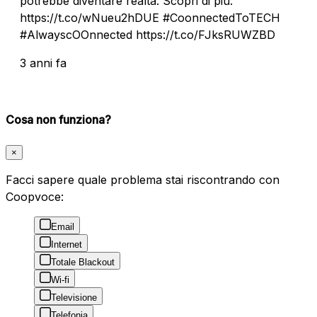
potrebbe diventare realtà. Scopri di più:
https://t.co/wNueu2hDUE #CoonnectedToTECH
#AlwayscOOnnected https://t.co/FJksRUWZBD
3 anni fa
Cosa non funziona?
×
Facci sapere quale problema stai riscontrando con
Coopvoce:
Email
Internet
Totale Blackout
Wi-fi
Televisione
Telefonia