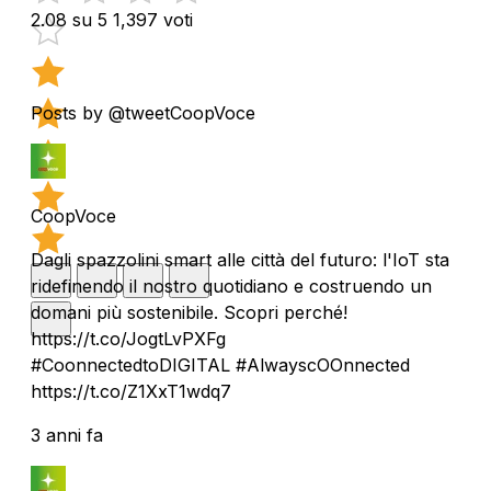
2.08 su 5
1,397 voti
Posts by @tweetCoopVoce
CoopVoce
Dagli spazzolini smart alle città del futuro: l'IoT sta
ridefinendo il nostro quotidiano e costruendo un
domani più sostenibile. Scopri perché!
https://t.co/JogtLvPXFg
#CoonnectedtoDIGITAL #AlwayscOOnnected
https://t.co/Z1XxT1wdq7
3 anni fa