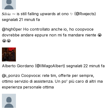
𝑺𝑖𝑙𝑣𝑖𝑎 ⁓ is still falling upwards at ono ✨
(@Rvejects)
segnalati
21 minuti fa
@high0per Ho controllato anche io, ho coopvoce
dovrebbe andare eppure non mi fa mandare niente 😭
😭😭
Alberto Giordano
(@IlMagoAlbert) segnalati
22 minuti fa
@i_ponzo Coopvoce: rete tim, offerte per sempre,
ottimo servizio di assistenza. Un po' più caro di altri ma
esperienza personale ottima