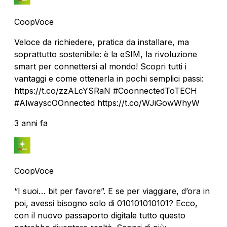
CoopVoce
Veloce da richiedere, pratica da installare, ma
soprattutto sostenibile: è la eSIM, la rivoluzione
smart per connettersi al mondo! Scopri tutti i
vantaggi e come ottenerla in pochi semplici passi:
https://t.co/zzALcYSRaN #CoonnectedToTECH
#AlwayscOOnnected https://t.co/WJiGowWhyW
3 anni fa
CoopVoce
“I suoi… bit per favore”. E se per viaggiare, d’ora in
poi, avessi bisogno solo di 010101010101? Ecco,
con il nuovo passaporto digitale tutto questo