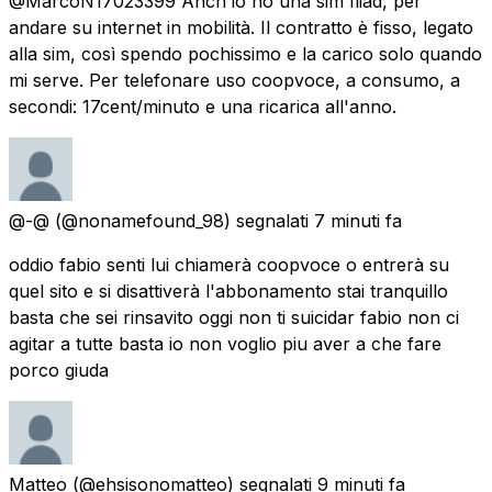
@MarcoN17023399 Anch'io ho una sim Iliad, per
andare su internet in mobilità. Il contratto è fisso, legato
alla sim, così spendo pochissimo e la carico solo quando
mi serve. Per telefonare uso coopvoce, a consumo, a
secondi: 17cent/minuto e una ricarica all'anno.
@-@
(@nonamefound_98) segnalati
7 minuti fa
oddio fabio senti lui chiamerà coopvoce o entrerà su
quel sito e si disattiverà l'abbonamento stai tranquillo
basta che sei rinsavito oggi non ti suicidar fabio non ci
agitar a tutte basta io non voglio piu aver a che fare
porco giuda
Matteo
(@ehsisonomatteo) segnalati
9 minuti fa