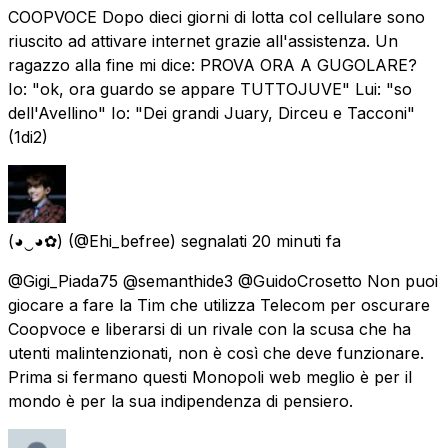
COOPVOCE Dopo dieci giorni di lotta col cellulare sono
riuscito ad attivare internet grazie all'assistenza. Un
ragazzo alla fine mi dice: PROVA ORA A GUGOLARE?
Io: "ok, ora guardo se appare TUTTOJUVE" Lui: "so
dell'Avellino" Io: "Dei grandi Juary, Dirceu e Tacconi"
(1di2)
(◕‿◕✿)
(@Ehi_befree) segnalati
20 minuti fa
@Gigi_Piada75 @semanthide3 @GuidoCrosetto Non puoi
giocare a fare la Tim che utilizza Telecom per oscurare
Coopvoce e liberarsi di un rivale con la scusa che ha
utenti malintenzionati, non è così che deve funzionare.
Prima si fermano questi Monopoli web meglio è per il
mondo è per la sua indipendenza di pensiero.