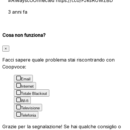
#AlwayscOOnnected https://t.co/FJksRUWZBD
3 anni fa
Cosa non funziona?
×
Facci sapere quale problema stai riscontrando con
Coopvoce:
Email
Internet
Totale Blackout
Wi-fi
Televisione
Telefonia
Grazie per la segnalazione! Se hai qualche consiglio o