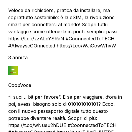
Veloce da richiedere, pratica da installare, ma
soprattutto sostenibile: è la eSIM, la rivoluzione
smart per connettersi al mondo! Scopri tutti i
vantaggi e come ottenerla in pochi semplici passi:
https://t.co/zzALcYSRaN #CoonnectedToTECH
#AlwayscOOnnected https://t.co/WJiGowWhyW
3 anni fa
CoopVoce
“I suoi… bit per favore”. E se per viaggiare, d’ora in
poi, avessi bisogno solo di 010101010101? Ecco,
con il nuovo passaporto digitale tutto questo
potrebbe diventare realtà. Scopri di più:
https://t.co/wNueu2hDUE #CoonnectedToTECH