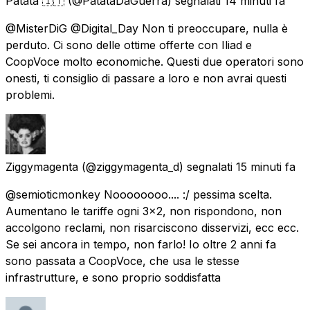
Patata 🇮🇹
(@PatataDaGuerra) segnalati
14 minuti fa
@MisterDiG @Digital_Day Non ti preoccupare, nulla è
perduto. Ci sono delle ottime offerte con Iliad e
CoopVoce molto economiche. Questi due operatori sono
onesti, ti consiglio di passare a loro e non avrai questi
problemi.
Ziggymagenta
(@ziggymagenta_d) segnalati
15 minuti fa
@semioticmonkey Noooooooo.... :/ pessima scelta.
Aumentano le tariffe ogni 3x2, non rispondono, non
accolgono reclami, non risarciscono disservizi, ecc ecc.
Se sei ancora in tempo, non farlo! Io oltre 2 anni fa
sono passata a CoopVoce, che usa le stesse
infrastrutture, e sono proprio soddisfatta