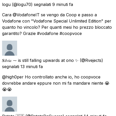
logu
(@logu70) segnalati
9 minuti fa
Cara @VodafoneIT se vengo da Coop e passo a
Vodafone con "Vodafone Special Unlimited Edition" per
quanto ho vincolo? Per quanti mesi ho prezzo bloccato
garantito? Grazie #vodafone #coopvoce
𝑺𝑖𝑙𝑣𝑖𝑎 ⁓ is still falling upwards at ono ✨
(@Rvejects)
segnalati
13 minuti fa
@high0per Ho controllato anche io, ho coopvoce
dovrebbe andare eppure non mi fa mandare niente 😭
😭😭