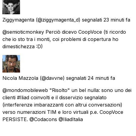
Ziggymagenta
(@ziggymagenta_d) segnalati
23 minuti fa
@semioticmonkey Perciò dicevo CoopVoce (ti ricordo
che io sto tra i monti, coi problemi di copertura ho
dimestichezza :D)
Nicola Mazzola
(@davvne) segnalati
24 minuti fa
@mondomobileweb "Risolto" un bel nulla: sono uno dei
clienti #Iliad coinvolti e il disservizio segnalato
(interferenze imbarazzanti con altrui conversazioni)
verso numerazioni TIM e loro virtuali p.e. CoopVoce
PERSISTE. @Codacons @IliadItalia