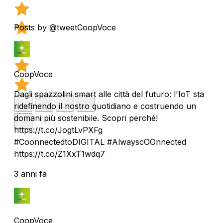
Posts by @tweetCoopVoce
CoopVoce
Dagli spazzolini smart alle città del futuro: l'IoT sta
ridefinendo il nostro quotidiano e costruendo un
domani più sostenibile. Scopri perché!
https://t.co/JogtLvPXFg
#CoonnectedtoDIGITAL #AlwayscOOnnected
https://t.co/Z1XxT1wdq7
3 anni fa
CoopVoce