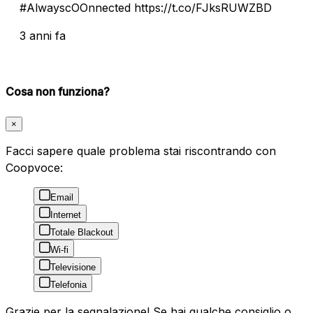
#AlwayscOOnnected https://t.co/FJksRUWZBD
3 anni fa
Cosa non funziona?
×
Facci sapere quale problema stai riscontrando con
Coopvoce:
Email
Internet
Totale Blackout
Wi-fi
Televisione
Telefonia
Grazie per la segnalazione! Se hai qualche consiglio o