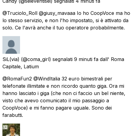
Candy
(@seieventisei) segnalati
4 minuti fa
@Truciolo_Roll @giusy_mavaaa Io ho CoopVoce ma ho
lo stesso servizio, e non l'ho impostato, si è attivato da
solo. Ce l'avrà anche il tuo operatore probabilmente.
SiL(via)
(@coma_girl) segnalati
9 minuti fa
dall'
Roma
Capitale, Latium
@RomaFun2 @WindItalia 32 euro bimestrali per
telefonate illimitate e non ricordo quanto giga. Ora mi
hanno lasciato i giga (che non ci faccio un bel niente,
visto che avevo comunicato il mio passaggio a
CoopVoce) e mi fanno pagare uguale. Sono dei
farabutti.