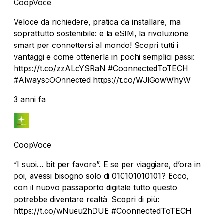
CoopVoce
Veloce da richiedere, pratica da installare, ma
soprattutto sostenibile: è la eSIM, la rivoluzione
smart per connettersi al mondo! Scopri tutti i
vantaggi e come ottenerla in pochi semplici passi:
https://t.co/zzALcYSRaN #CoonnectedToTECH
#AlwayscOOnnected https://t.co/WJiGowWhyW
3 anni fa
CoopVoce
“I suoi… bit per favore”. E se per viaggiare, d’ora in
poi, avessi bisogno solo di 010101010101? Ecco,
con il nuovo passaporto digitale tutto questo
potrebbe diventare realtà. Scopri di più:
https://t.co/wNueu2hDUE #CoonnectedToTECH