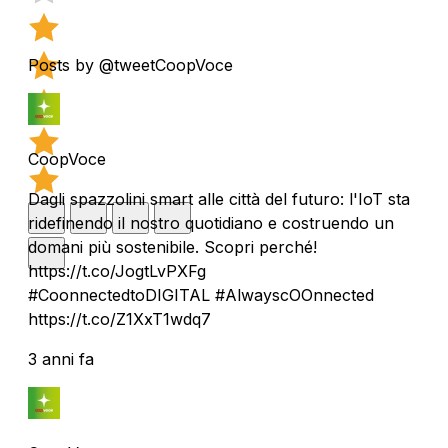
Posts by @tweetCoopVoce
CoopVoce
Dagli spazzolini smart alle città del futuro: l'IoT sta
ridefinendo il nostro quotidiano e costruendo un
domani più sostenibile. Scopri perché!
https://t.co/JogtLvPXFg
#CoonnectedtoDIGITAL #AlwayscOOnnected
https://t.co/Z1XxT1wdq7
3 anni fa