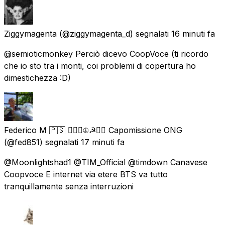
Ziggymagenta
(@ziggymagenta_d) segnalati
16 minuti fa
@semioticmonkey Perciò dicevo CoopVoce (ti ricordo
che io sto tra i monti, coi problemi di copertura ho
dimestichezza :D)
Federico M 🇵🇸 ✊🏿🌈☮️☭🏴‍☠️ Capomissione ONG
(@fed851) segnalati
17 minuti fa
@Moonlightshad1 @TIM_Official @timdown Canavese
Coopvoce E internet via etere BTS va tutto
tranquillamente senza interruzioni