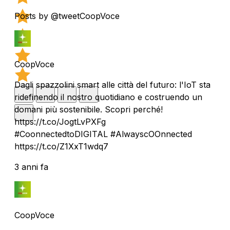
Posts by @tweetCoopVoce
CoopVoce
Dagli spazzolini smart alle città del futuro: l'IoT sta
ridefinendo il nostro quotidiano e costruendo un
domani più sostenibile. Scopri perché!
https://t.co/JogtLvPXFg
#CoonnectedtoDIGITAL #AlwayscOOnnected
https://t.co/Z1XxT1wdq7
3 anni fa
CoopVoce