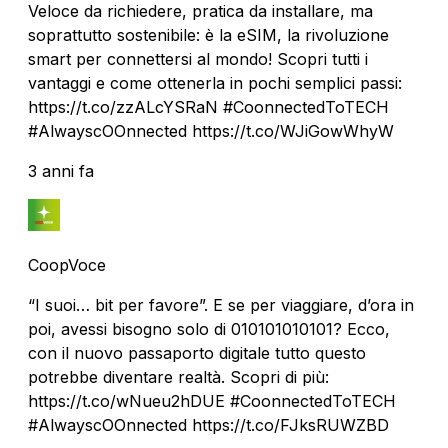
Veloce da richiedere, pratica da installare, ma
soprattutto sostenibile: è la eSIM, la rivoluzione
smart per connettersi al mondo! Scopri tutti i
vantaggi e come ottenerla in pochi semplici passi:
https://t.co/zzALcYSRaN #CoonnectedToTECH
#AlwayscOOnnected https://t.co/WJiGowWhyW
3 anni fa
CoopVoce
“I suoi… bit per favore”. E se per viaggiare, d’ora in
poi, avessi bisogno solo di 010101010101? Ecco,
con il nuovo passaporto digitale tutto questo
potrebbe diventare realtà. Scopri di più:
https://t.co/wNueu2hDUE #CoonnectedToTECH
#AlwayscOOnnected https://t.co/FJksRUWZBD