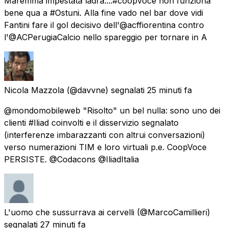
Maremma impestata ladra....#coopvoce non funziona
bene qua a #Ostuni. Alla fine vado nel bar dove vidi
Fantini fare il gol decisivo dell'@acffiorentina contro
l'@ACPerugiaCalcio nello spareggio per tornare in A
Nicola Mazzola
(@davvne) segnalati
25 minuti fa
@mondomobileweb "Risolto" un bel nulla: sono uno dei
clienti #Iliad coinvolti e il disservizio segnalato
(interferenze imbarazzanti con altrui conversazioni)
verso numerazioni TIM e loro virtuali p.e. CoopVoce
PERSISTE. @Codacons @IliadItalia
L'uomo che sussurrava ai cervelli
(@MarcoCamillieri)
segnalati
27 minuti fa