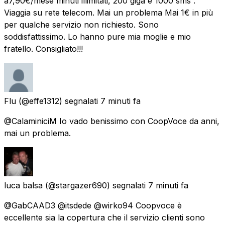
a7,90€/mese minuti illimitati, 200 giga e 1000 sms .
Viaggia su rete telecom. Mai un problema Mai 1€ in più
per qualche servizio non richiesto. Sono
soddisfattissimo. Lo hanno pure mia moglie e mio
fratello. Consigliato!!!
Flu
(@effe1312) segnalati
7 minuti fa
@CalaminiciM Io vado benissimo con CoopVoce da anni,
mai un problema.
luca balsa
(@stargazer690) segnalati
7 minuti fa
@GabCAAD3 @itsdede @wirko94 Coopvoce è
eccellente sia la copertura che il servizio clienti sono