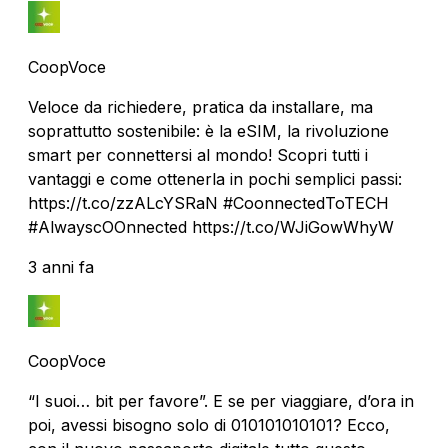
CoopVoce
Veloce da richiedere, pratica da installare, ma
soprattutto sostenibile: è la eSIM, la rivoluzione
smart per connettersi al mondo! Scopri tutti i
vantaggi e come ottenerla in pochi semplici passi:
https://t.co/zzALcYSRaN #CoonnectedToTECH
#AlwayscOOnnected https://t.co/WJiGowWhyW
3 anni fa
CoopVoce
“I suoi… bit per favore”. E se per viaggiare, d’ora in
poi, avessi bisogno solo di 010101010101? Ecco,