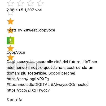
2.08 su 5
1,397 voti
Posts by @tweetCoopVoce
CoopVoce
Dagli spazzolini smart alle città del futuro: l'IoT sta
ridefinendo il nostro quotidiano e costruendo un
domani più sostenibile. Scopri perché!
https://t.co/JogtLvPXFg
#CoonnectedtoDIGITAL #AlwayscOOnnected
https://t.co/Z1XxT1wdq7
3 anni fa