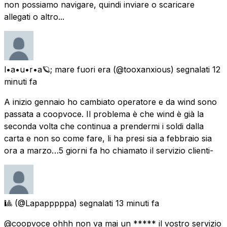
non possiamo navigare, quindi inviare o scaricare
allegati o altro...
l•a•u•r•a🪐; mare fuori era
(@tooxanxious) segnalati
12
minuti fa
A inizio gennaio ho cambiato operatore e da wind sono
passata a coopvoce. Il problema è che wind è già la
seconda volta che continua a prendermi i soldi dalla
carta e non so come fare, li ha presi sia a febbraio sia
ora a marzo…5 giorni fa ho chiamato il servizio clienti-
🎱
(@Lapapppppa) segnalati
13 minuti fa
@coopvoce ohhh non va mai un ***** il vostro servizio