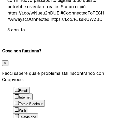
con il nuovo passaporto digitale tutto questo
potrebbe diventare realtà. Scopri di più:
https://t.co/wNueu2hDUE #CoonnectedToTECH
#AlwayscOOnnected https://t.co/FJksRUWZBD
3 anni fa
Cosa non funziona?
×
Facci sapere quale problema stai riscontrando con
Coopvoce:
Email
Internet
Totale Blackout
Wi-fi
Televisione