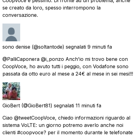
Coopvoce è pessimo. Di fronte ad un problema, anche
se creato da loro, spesso interrompono la
conversazione.
sono denise
(@soltantode) segnalati
9 minuti fa
@PalliCaponera @i_ponzo Anch'io mi trovo bene con
CoopVoce, ho avuto tutti i peggio, con Vodafone sono
passata da otto euro al mese a 24€ al mese in sei mesi!!!
GioBert
(@GioBert81) segnalati
11 minuti fa
Ciao @tweetCoopVoce, chiedo informazioni riguardo al
sistema VoLTE: un giorno potremo averlo anche noi
clienti #coopvoce? per il momento durante le telefonate