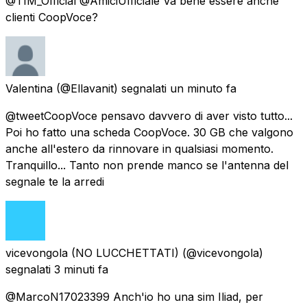
@TIM_Official @AmiciUfficiale Va bene essere anche
clienti CoopVoce?
Valentina
(@Ellavanit) segnalati
un minuto fa
@tweetCoopVoce pensavo davvero di aver visto tutto...
Poi ho fatto una scheda CoopVoce. 30 GB che valgono
anche all'estero da rinnovare in qualsiasi momento.
Tranquillo... Tanto non prende manco se l'antenna del
segnale te la arredi
vicevongola (NO LUCCHETTATI)
(@vicevongola)
segnalati
3 minuti fa
@MarcoN17023399 Anch'io ho una sim Iliad, per