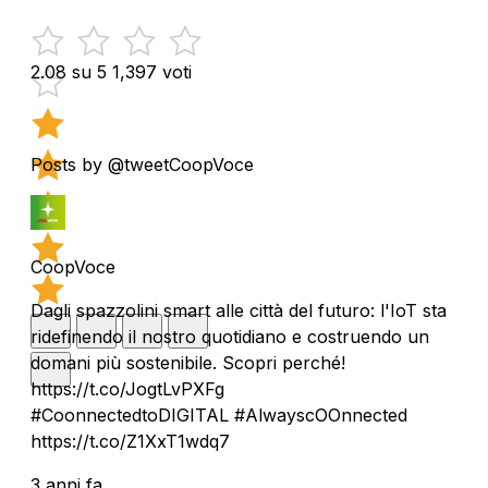
2.08 su 5
1,397 voti
Posts by @tweetCoopVoce
CoopVoce
Dagli spazzolini smart alle città del futuro: l'IoT sta
ridefinendo il nostro quotidiano e costruendo un
domani più sostenibile. Scopri perché!
https://t.co/JogtLvPXFg
#CoonnectedtoDIGITAL #AlwayscOOnnected
https://t.co/Z1XxT1wdq7
3 anni fa