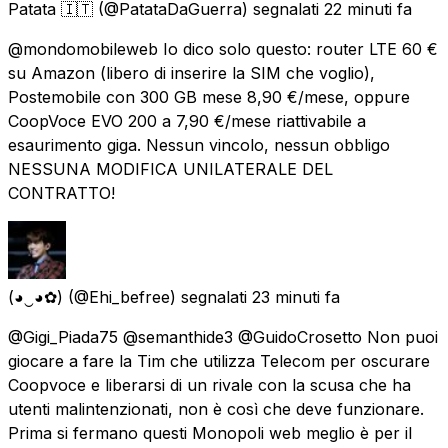
Patata 🇮🇹
(@PatataDaGuerra) segnalati
22 minuti fa
@mondomobileweb Io dico solo questo: router LTE 60 €
su Amazon (libero di inserire la SIM che voglio),
Postemobile con 300 GB mese 8,90 €/mese, oppure
CoopVoce EVO 200 a 7,90 €/mese riattivabile a
esaurimento giga. Nessun vincolo, nessun obbligo
NESSUNA MODIFICA UNILATERALE DEL
CONTRATTO!
(◕‿◕✿)
(@Ehi_befree) segnalati
23 minuti fa
@Gigi_Piada75 @semanthide3 @GuidoCrosetto Non puoi
giocare a fare la Tim che utilizza Telecom per oscurare
Coopvoce e liberarsi di un rivale con la scusa che ha
utenti malintenzionati, non è così che deve funzionare.
Prima si fermano questi Monopoli web meglio è per il