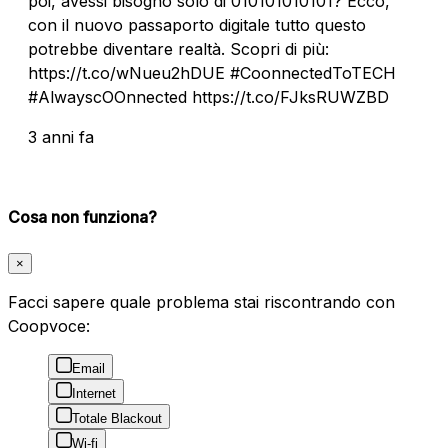
poi, avessi bisogno solo di 010101010101? Ecco,
con il nuovo passaporto digitale tutto questo
potrebbe diventare realtà. Scopri di più:
https://t.co/wNueu2hDUE #CoonnectedToTECH
#AlwayscOOnnected https://t.co/FJksRUWZBD
3 anni fa
Cosa non funziona?
×
Facci sapere quale problema stai riscontrando con
Coopvoce:
Email
Internet
Totale Blackout
Wi-fi