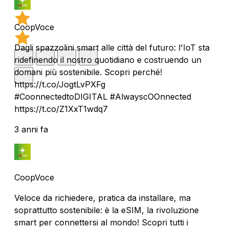
CoopVoce
Dagli spazzolini smart alle città del futuro: l'IoT sta
ridefinendo il nostro quotidiano e costruendo un
domani più sostenibile. Scopri perché!
https://t.co/JogtLvPXFg
#CoonnectedtoDIGITAL #AlwayscOOnnected
https://t.co/Z1XxT1wdq7
3 anni fa
CoopVoce
Veloce da richiedere, pratica da installare, ma
soprattutto sostenibile: è la eSIM, la rivoluzione
smart per connettersi al mondo! Scopri tutti i