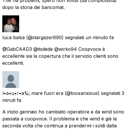
TIM ha problemi, spero non voluti (da complottista)
dopo la storia dei bancomat.
luca balsa
(@stargazer690) segnalati
un minuto fa
@GabCAAD3 @itsdede @wirko94 Coopvoce è
eccellente sia la copertura che il servizio clienti sono
eccellenti.
l•a•u•r•a🪐; mare fuori era
(@tooxanxious) segnalati
3
minuti fa
A inizio gennaio ho cambiato operatore e da wind sono
passata a coopvoce. Il problema è che wind è già la
seconda volta che continua a prendermi i soldi dalla