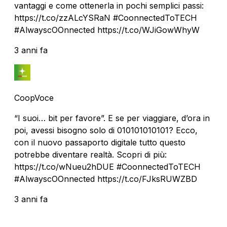
vantaggi e come ottenerla in pochi semplici passi:
https://t.co/zzALcYSRaN #CoonnectedToTECH
#AlwayscOOnnected https://t.co/WJiGowWhyW
3 anni fa
CoopVoce
“I suoi… bit per favore”. E se per viaggiare, d’ora in
poi, avessi bisogno solo di 010101010101? Ecco,
con il nuovo passaporto digitale tutto questo
potrebbe diventare realtà. Scopri di più:
https://t.co/wNueu2hDUE #CoonnectedToTECH
#AlwayscOOnnected https://t.co/FJksRUWZBD
3 anni fa