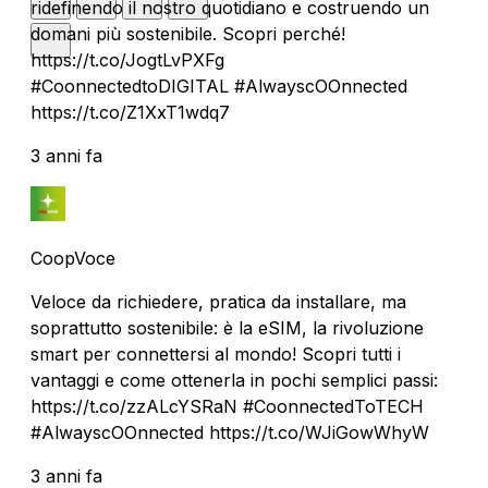
ridefinendo il nostro quotidiano e costruendo un
domani più sostenibile. Scopri perché!
https://t.co/JogtLvPXFg
#CoonnectedtoDIGITAL #AlwayscOOnnected
https://t.co/Z1XxT1wdq7
3 anni fa
CoopVoce
Veloce da richiedere, pratica da installare, ma
soprattutto sostenibile: è la eSIM, la rivoluzione
smart per connettersi al mondo! Scopri tutti i
vantaggi e come ottenerla in pochi semplici passi:
https://t.co/zzALcYSRaN #CoonnectedToTECH
#AlwayscOOnnected https://t.co/WJiGowWhyW
3 anni fa