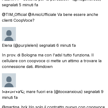
segnalati
5 minuti fa
@TIM_Official @AmiciUfficiale Va bene essere anche
clienti CoopVoce?
Elena
(@purpleleni) segnalati
6 minuti fa
In prov. di Bologna ma con l'adsl tutto funziona. Il
cellulare con coopvoce ci mette un attimo a trovare la
connessione dati. #timdown
l•a•u•r•a🪐; mare fuori era
(@tooxanxious) segnalati
9
minuti fa
@martina_brk Ho solo il contratto nuovo con coopvoce