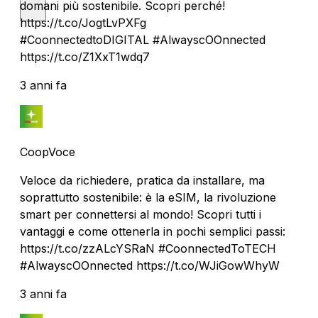
domani più sostenibile. Scopri perché!
https://t.co/JogtLvPXFg
#CoonnectedtoDIGITAL #AlwayscOOnnected
https://t.co/Z1XxT1wdq7
3 anni fa
CoopVoce
Veloce da richiedere, pratica da installare, ma
soprattutto sostenibile: è la eSIM, la rivoluzione
smart per connettersi al mondo! Scopri tutti i
vantaggi e come ottenerla in pochi semplici passi:
https://t.co/zzALcYSRaN #CoonnectedToTECH
#AlwayscOOnnected https://t.co/WJiGowWhyW
3 anni fa