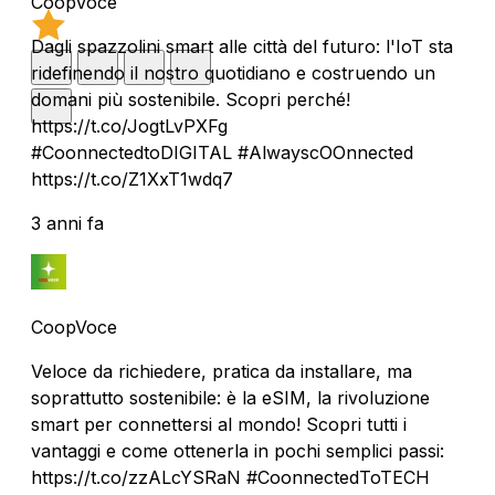
CoopVoce
Dagli spazzolini smart alle città del futuro: l'IoT sta
ridefinendo il nostro quotidiano e costruendo un
domani più sostenibile. Scopri perché!
https://t.co/JogtLvPXFg
#CoonnectedtoDIGITAL #AlwayscOOnnected
https://t.co/Z1XxT1wdq7
3 anni fa
CoopVoce
Veloce da richiedere, pratica da installare, ma
soprattutto sostenibile: è la eSIM, la rivoluzione
smart per connettersi al mondo! Scopri tutti i
vantaggi e come ottenerla in pochi semplici passi:
https://t.co/zzALcYSRaN #CoonnectedToTECH