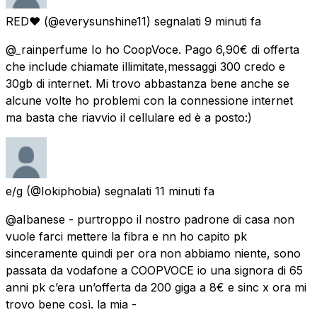
RED♥
(@everysunshine11) segnalati
9 minuti fa
@_rainperfume Io ho CoopVoce. Pago 6,90€ di offerta
che include chiamate illimitate,messaggi 300 credo e
30gb di internet. Mi trovo abbastanza bene anche se
alcune volte ho problemi con la connessione internet
ma basta che riavvio il cellulare ed è a posto:)
e/g
(@Iokiphobia) segnalati
11 minuti fa
@aIbanese - purtroppo il nostro padrone di casa non
vuole farci mettere la fibra e nn ho capito pk
sinceramente quindi per ora non abbiamo niente, sono
passata da vodafone a COOPVOCE io una signora di 65
anni pk c’era un’offerta da 200 giga a 8€ e sinc x ora mi
trovo bene così. la mia -