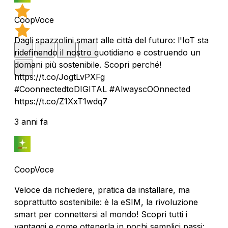
CoopVoce
Dagli spazzolini smart alle città del futuro: l'IoT sta
ridefinendo il nostro quotidiano e costruendo un
domani più sostenibile. Scopri perché!
https://t.co/JogtLvPXFg
#CoonnectedtoDIGITAL #AlwayscOOnnected
https://t.co/Z1XxT1wdq7
3 anni fa
CoopVoce
Veloce da richiedere, pratica da installare, ma
soprattutto sostenibile: è la eSIM, la rivoluzione
smart per connettersi al mondo! Scopri tutti i
vantaggi e come ottenerla in pochi semplici passi: