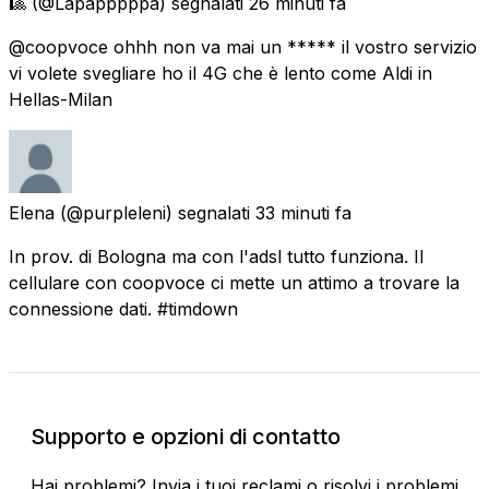
🎱
(@Lapapppppa) segnalati
26 minuti fa
@coopvoce ohhh non va mai un ***** il vostro servizio
vi volete svegliare ho il 4G che è lento come Aldi in
Hellas-Milan
Elena
(@purpleleni) segnalati
33 minuti fa
In prov. di Bologna ma con l'adsl tutto funziona. Il
cellulare con coopvoce ci mette un attimo a trovare la
connessione dati. #timdown
Supporto e opzioni di contatto
Hai problemi? Invia i tuoi reclami o risolvi i problemi