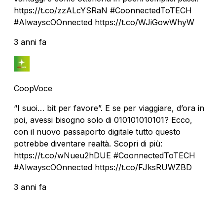
https://t.co/zzALcYSRaN #CoonnectedToTECH
#AlwayscOOnnected https://t.co/WJiGowWhyW
3 anni fa
CoopVoce
“I suoi… bit per favore”. E se per viaggiare, d’ora in
poi, avessi bisogno solo di 010101010101? Ecco,
con il nuovo passaporto digitale tutto questo
potrebbe diventare realtà. Scopri di più:
https://t.co/wNueu2hDUE #CoonnectedToTECH
#AlwayscOOnnected https://t.co/FJksRUWZBD
3 anni fa