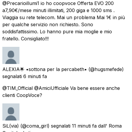
@Precarioillumi1 io ho coopvoce Offerta EVO 200
a7,90€/mese minuti illimitati, 200 giga e 1000 sms .
Viaggia su rete telecom. Mai un problema Mai 1€ in più
per qualche servizio non richiesto. Sono
soddisfattissimo. Lo hanno pure mia moglie e mio
fratello. Consigliato!!!
ALEXIA🌟 •sottona per la percabeth•
(@hugsmefede)
segnalati
6 minuti fa
@TIM_Official @AmiciUfficiale Va bene essere anche
clienti CoopVoce?
SiL(via)
(@coma_girl) segnalati
11 minuti fa
dall'
Roma