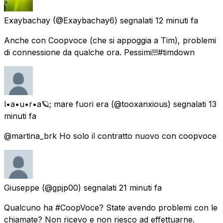
Exaybachay
(@Exaybachay6) segnalati
12 minuti fa
Anche con Coopvoce (che si appoggia a Tim), problemi
di connessione da qualche ora. Pessimi!!!#timdown
l•a•u•r•a🪐; mare fuori era
(@tooxanxious) segnalati
13
minuti fa
@martina_brk Ho solo il contratto nuovo con coopvoce
Giuseppe
(@gpjp00) segnalati
21 minuti fa
Qualcuno ha #CoopVoce? State avendo problemi con le
chiamate? Non ricevo e non riesco ad effettuarne.