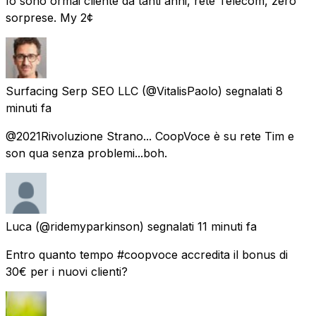
Io sono ormai cliente da tanti anni, rete Telecom, zero
sorprese. My 2¢
Surfacing Serp SEO LLC
(@VitalisPaolo) segnalati
8
minuti fa
@2021Rivoluzione Strano... CoopVoce è su rete Tim e
son qua senza problemi...boh.
Luca
(@ridemyparkinson) segnalati
11 minuti fa
Entro quanto tempo #coopvoce accredita il bonus di
30€ per i nuovi clienti?