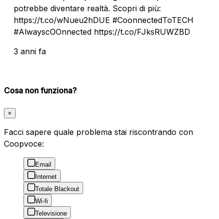
potrebbe diventare realtà. Scopri di più:
https://t.co/wNueu2hDUE #CoonnectedToTECH
#AlwayscOOnnected https://t.co/FJksRUWZBD
3 anni fa
Cosa non funziona?
×
Facci sapere quale problema stai riscontrando con
Coopvoce:
Email
Internet
Totale Blackout
Wi-fi
Televisione