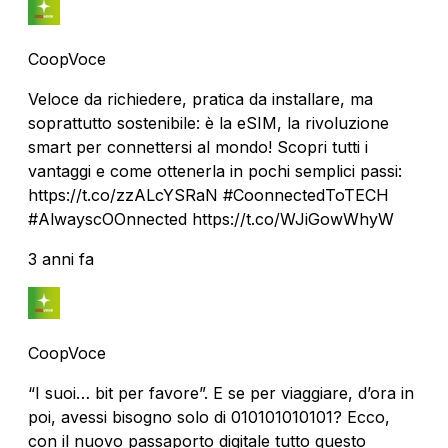
CoopVoce
Veloce da richiedere, pratica da installare, ma
soprattutto sostenibile: è la eSIM, la rivoluzione
smart per connettersi al mondo! Scopri tutti i
vantaggi e come ottenerla in pochi semplici passi:
https://t.co/zzALcYSRaN #CoonnectedToTECH
#AlwayscOOnnected https://t.co/WJiGowWhyW
3 anni fa
CoopVoce
“I suoi… bit per favore”. E se per viaggiare, d’ora in
poi, avessi bisogno solo di 010101010101? Ecco,
con il nuovo passaporto digitale tutto questo