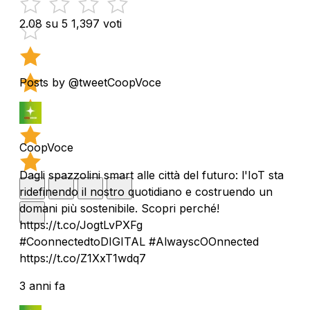
2.08 su 5
1,397 voti
Posts by @tweetCoopVoce
CoopVoce
Dagli spazzolini smart alle città del futuro: l'IoT sta
ridefinendo il nostro quotidiano e costruendo un
domani più sostenibile. Scopri perché!
https://t.co/JogtLvPXFg
#CoonnectedtoDIGITAL #AlwayscOOnnected
https://t.co/Z1XxT1wdq7
3 anni fa