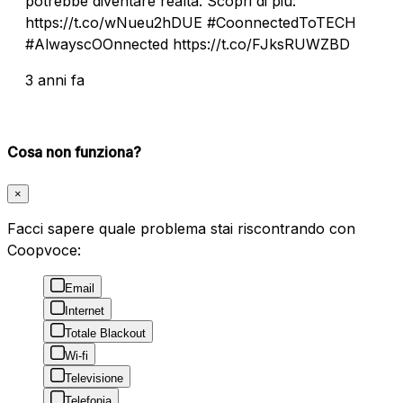
potrebbe diventare realtà. Scopri di più:
https://t.co/wNueu2hDUE #CoonnectedToTECH
#AlwayscOOnnected https://t.co/FJksRUWZBD
3 anni fa
Cosa non funziona?
×
Facci sapere quale problema stai riscontrando con
Coopvoce:
Email
Internet
Totale Blackout
Wi-fi
Televisione
Telefonia