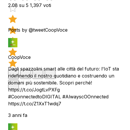
2.08 su 5
1,397 voti
Posts by @tweetCoopVoce
CoopVoce
Dagli spazzolini smart alle città del futuro: l'IoT sta
ridefinendo il nostro quotidiano e costruendo un
domani più sostenibile. Scopri perché!
https://t.co/JogtLvPXFg
#CoonnectedtoDIGITAL #AlwayscOOnnected
https://t.co/Z1XxT1wdq7
3 anni fa