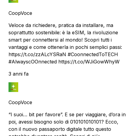
CoopVoce
Veloce da richiedere, pratica da installare, ma
soprattutto sostenibile: è la eSIM, la rivoluzione
smart per connettersi al mondo! Scopri tutti i
vantaggi e come ottenerla in pochi semplici passi:
https://t.co/zzALcYSRaN #CoonnectedToTECH
#AlwayscOOnnected https://t.co/WJiGowWhyW
3 anni fa
CoopVoce
“I suoi… bit per favore”. E se per viaggiare, d’ora in
poi, avessi bisogno solo di 010101010101? Ecco,
con il nuovo passaporto digitale tutto questo