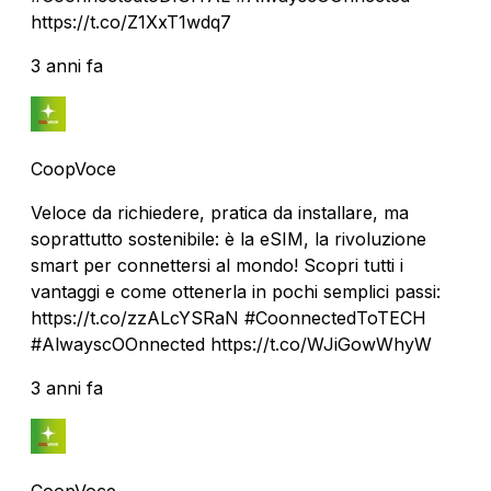
https://t.co/Z1XxT1wdq7
3 anni fa
CoopVoce
Veloce da richiedere, pratica da installare, ma
soprattutto sostenibile: è la eSIM, la rivoluzione
smart per connettersi al mondo! Scopri tutti i
vantaggi e come ottenerla in pochi semplici passi:
https://t.co/zzALcYSRaN #CoonnectedToTECH
#AlwayscOOnnected https://t.co/WJiGowWhyW
3 anni fa
CoopVoce