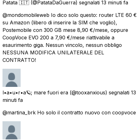
Patata 🇮🇹
(@PatataDaGuerra) segnalati
13 minuti fa
@mondomobileweb Io dico solo questo: router LTE 60 €
su Amazon (libero di inserire la SIM che voglio),
Postemobile con 300 GB mese 8,90 €/mese, oppure
CoopVoce EVO 200 a 7,90 €/mese riattivabile a
esaurimento giga. Nessun vincolo, nessun obbligo
NESSUNA MODIFICA UNILATERALE DEL
CONTRATTO!
l•a•u•r•a🪐; mare fuori era
(@tooxanxious) segnalati
13
minuti fa
@martina_brk Ho solo il contratto nuovo con coopvoce