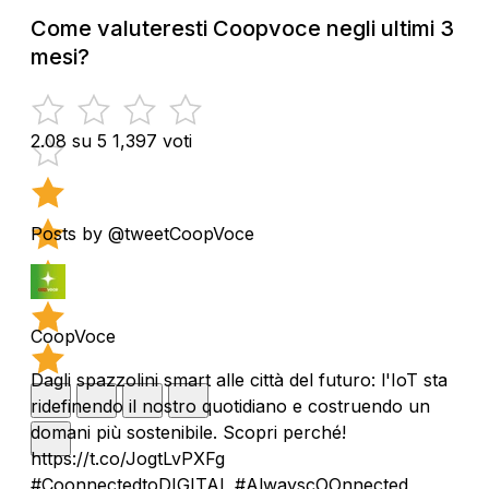
Come valuteresti Coopvoce negli ultimi 3
mesi?
2.08 su 5
1,397 voti
Posts by @tweetCoopVoce
CoopVoce
Dagli spazzolini smart alle città del futuro: l'IoT sta
ridefinendo il nostro quotidiano e costruendo un
domani più sostenibile. Scopri perché!
https://t.co/JogtLvPXFg
#CoonnectedtoDIGITAL #AlwayscOOnnected