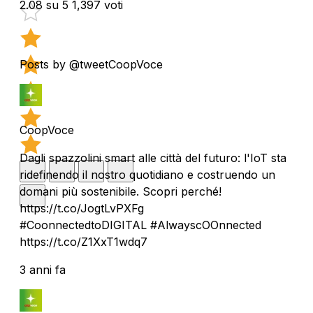
2.08 su 5
1,397 voti
Posts by @tweetCoopVoce
CoopVoce
Dagli spazzolini smart alle città del futuro: l'IoT sta
ridefinendo il nostro quotidiano e costruendo un
domani più sostenibile. Scopri perché!
https://t.co/JogtLvPXFg
#CoonnectedtoDIGITAL #AlwayscOOnnected
https://t.co/Z1XxT1wdq7
3 anni fa