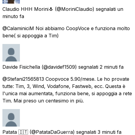
Claudio HHH Morini🐧
(@MoriniClaudio) segnalati
un
minuto fa
@CalaminiciM Noi abbiamo CoopVoce e funziona molto
bene( si appoggia a Tim)
Davide Fisichella
(@davidef1509) segnalati
2 minuti fa
@Stefani21565813 Coopvoce 5.90/mese. Le ho provate
tutte: Tim, 3, Wind, Vodafone, Fastweb, ecc. Questa è
l'unica mai aumentata, funziona bene, si appoggia a rete
Tim. Mai preso un centesimo in più.
Patata 🇮🇹
(@PatataDaGuerra) segnalati
3 minuti fa