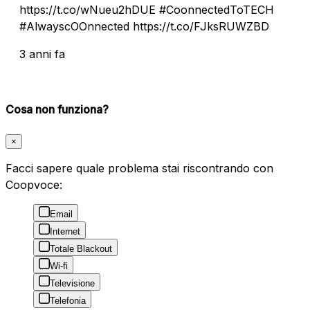
https://t.co/wNueu2hDUE #CoonnectedToTECH
#AlwayscOOnnected https://t.co/FJksRUWZBD
3 anni fa
Cosa non funziona?
×
Facci sapere quale problema stai riscontrando con
Coopvoce:
Email
Internet
Totale Blackout
Wi-fi
Televisione
Telefonia