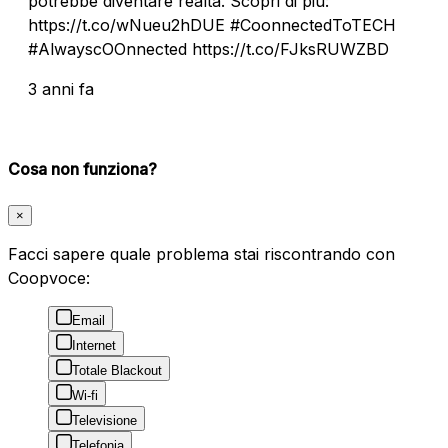
potrebbe diventare realtà. Scopri di più:
https://t.co/wNueu2hDUE #CoonnectedToTECH
#AlwayscOOnnected https://t.co/FJksRUWZBD
3 anni fa
Cosa non funziona?
×
Facci sapere quale problema stai riscontrando con
Coopvoce:
Email
Internet
Totale Blackout
Wi-fi
Televisione
Telefonia