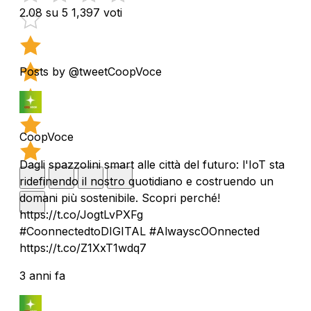
2.08 su 5
1,397 voti
Posts by @tweetCoopVoce
CoopVoce
Dagli spazzolini smart alle città del futuro: l'IoT sta
ridefinendo il nostro quotidiano e costruendo un
domani più sostenibile. Scopri perché!
https://t.co/JogtLvPXFg
#CoonnectedtoDIGITAL #AlwayscOOnnected
https://t.co/Z1XxT1wdq7
3 anni fa