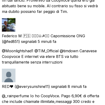
fin dal lancio. Provenivo da CoopVoce quindi ero già
abituato bene su mobile. Al contrario su fisso si vedrà
ma dubito possano far peggio di Tim.
Federico M 🇵🇸 ✊🏿🌈☮️☭🏴‍☠️ Capomissione ONG
(@fed851) segnalati
5 minuti fa
@Moonlightshad1 @TIM_Official @timdown Canavese
Coopvoce E internet via etere BTS va tutto
tranquillamente senza interruzioni
RED♥
(@everysunshine11) segnalati
8 minuti fa
@_rainperfume Io ho CoopVoce. Pago 6,90€ di offerta
che include chiamate illimitate,messaggi 300 credo e