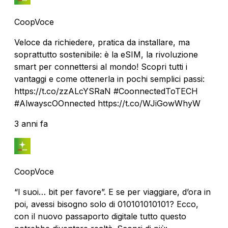
CoopVoce
Veloce da richiedere, pratica da installare, ma
soprattutto sostenibile: è la eSIM, la rivoluzione
smart per connettersi al mondo! Scopri tutti i
vantaggi e come ottenerla in pochi semplici passi:
https://t.co/zzALcYSRaN #CoonnectedToTECH
#AlwayscOOnnected https://t.co/WJiGowWhyW
3 anni fa
CoopVoce
“I suoi… bit per favore”. E se per viaggiare, d’ora in
poi, avessi bisogno solo di 010101010101? Ecco,
con il nuovo passaporto digitale tutto questo