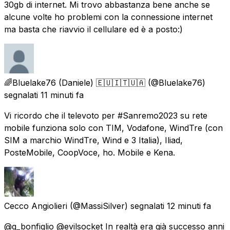
30gb di internet. Mi trovo abbastanza bene anche se
alcune volte ho problemi con la connessione internet
ma basta che riavvio il cellulare ed è a posto:)
🌈Bluelake76 (Daniele) 🇪🇺🇮🇹🇺🇦
(@Bluelake76)
segnalati
11 minuti fa
Vi ricordo che il televoto per #Sanremo2023 su rete
mobile funziona solo con TIM, Vodafone, WindTre (con
SIM a marchio WindTre, Wind e 3 Italia), Iliad,
PosteMobile, CoopVoce, ho. Mobile e Kena.
Cecco Angiolieri
(@MassiSilver) segnalati
12 minuti fa
@g_bonfiglio @evilsocket In realtà era già successo anni