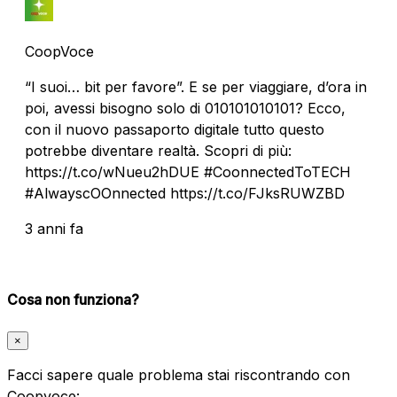
CoopVoce
“I suoi… bit per favore”. E se per viaggiare, d’ora in
poi, avessi bisogno solo di 010101010101? Ecco,
con il nuovo passaporto digitale tutto questo
potrebbe diventare realtà. Scopri di più:
https://t.co/wNueu2hDUE #CoonnectedToTECH
#AlwayscOOnnected https://t.co/FJksRUWZBD
3 anni fa
Cosa non funziona?
×
Facci sapere quale problema stai riscontrando con
Coopvoce: