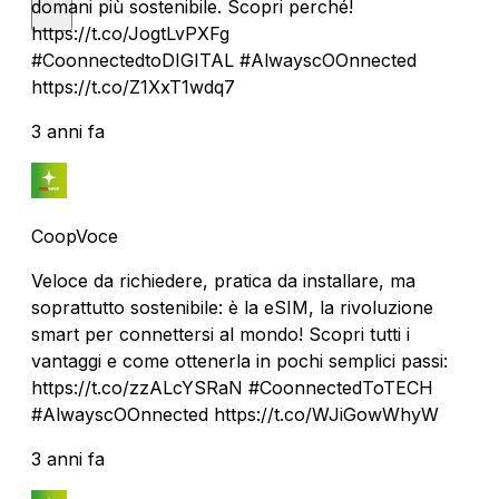
domani più sostenibile. Scopri perché!
https://t.co/JogtLvPXFg
#CoonnectedtoDIGITAL #AlwayscOOnnected
https://t.co/Z1XxT1wdq7
3 anni fa
CoopVoce
Veloce da richiedere, pratica da installare, ma
soprattutto sostenibile: è la eSIM, la rivoluzione
smart per connettersi al mondo! Scopri tutti i
vantaggi e come ottenerla in pochi semplici passi:
https://t.co/zzALcYSRaN #CoonnectedToTECH
#AlwayscOOnnected https://t.co/WJiGowWhyW
3 anni fa