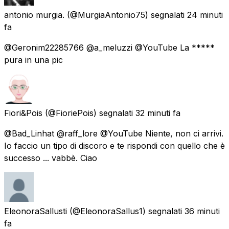
antonio murgia.
(@MurgiaAntonio75) segnalati
24 minuti
fa
@Geronim22285766 @a_meluzzi @YouTube La *****
pura in una pic
Fiori&Pois
(@FioriePois) segnalati
32 minuti fa
@Bad_Linhat @raff_lore @YouTube Niente, non ci arrivi.
Io faccio un tipo di discoro e te rispondi con quello che è
successo ... vabbè. Ciao
EleonoraSallusti
(@EleonoraSallus1) segnalati
36 minuti
fa