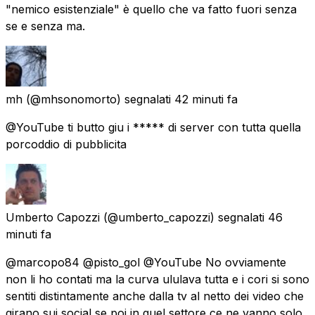
"nemico esistenziale" è quello che va fatto fuori senza
se e senza ma.
mh
(@mhsonomorto) segnalati
42 minuti fa
@YouTube ti butto giu i ***** di server con tutta quella
porcoddio di pubblicita
Umberto Capozzi
(@umberto_capozzi) segnalati
46
minuti fa
@marcopo84 @pisto_gol @YouTube No ovviamente
non li ho contati ma la curva ululava tutta e i cori si sono
sentiti distintamente anche dalla tv al netto dei video che
girano sui social se poi in quel settore ce ne vanno solo