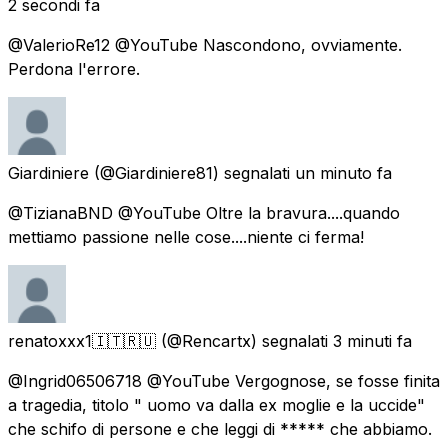
2 secondi fa
@ValerioRe12 @YouTube Nascondono, ovviamente.
Perdona l'errore.
Giardiniere
(@Giardiniere81) segnalati
un minuto fa
@TizianaBND @YouTube Oltre la bravura....quando
mettiamo passione nelle cose....niente ci ferma!
renatoxxx1🇮🇹🇷🇺
(@Rencartx) segnalati
3 minuti fa
@Ingrid06506718 @YouTube Vergognose, se fosse finita
a tragedia, titolo " uomo va dalla ex moglie e la uccide"
che schifo di persone e che leggi di ***** che abbiamo.