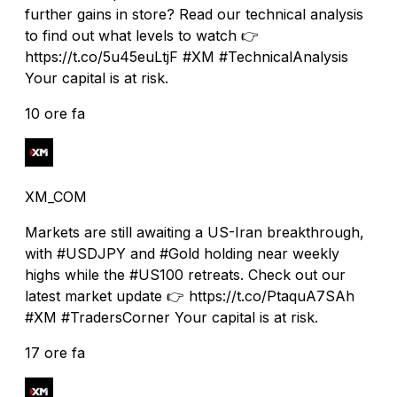
further gains in store? Read our technical analysis
to find out what levels to watch 👉
https://t.co/5u45euLtjF #XM #TechnicalAnalysis
Your capital is at risk.
10 ore fa
XM_COM
Markets are still awaiting a US-Iran breakthrough,
with #USDJPY and #Gold holding near weekly
highs while the #US100 retreats. Check out our
latest market update 👉 https://t.co/PtaquA7SAh
#XM #TradersCorner Your capital is at risk.
17 ore fa