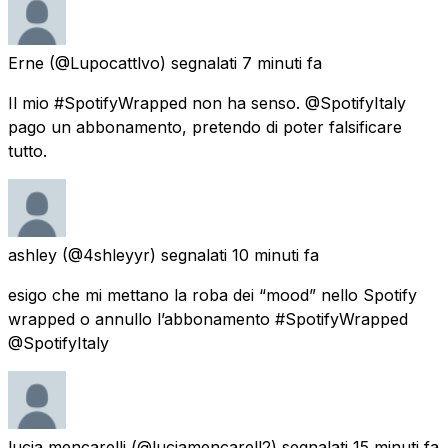
Erne
(@Lupocattlvo) segnalati
7 minuti fa
Il mio #SpotifyWrapped non ha senso. @SpotifyItaly
pago un abbonamento, pretendo di poter falsificare
tutto.
ashley
(@4shleyyr) segnalati
10 minuti fa
esigo che mi mettano la roba dei “mood” nello Spotify
wrapped o annullo l’abbonamento #SpotifyWrapped
@SpotifyItaly
lucia mencarelli
(@luciamencarell2) segnalati
15 minuti fa