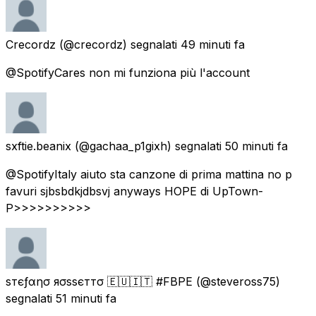
Crecordz
(@crecordz) segnalati
49 minuti fa
@SpotifyCares non mi funziona più l'account
sxftie.beanix
(@gachaa_p1gixh) segnalati
50 minuti fa
@SpotifyItaly aiuto sta canzone di prima mattina no p
favuri sjbsbdkjdbsvj anyways HOPE di UpTown-
P>>>>>>>>>>
ѕтєƒαησ яσѕѕєттσ 🇪🇺🇮🇹 #FBPE
(@steveross75)
segnalati
51 minuti fa