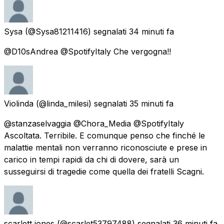
Sysa
(@Sysa81211416) segnalati
34 minuti fa
@D10sAndrea @SpotifyItaly Che vergogna!!
Violinda
(@linda_milesi) segnalati
35 minuti fa
@stanzaselvaggia @Chora_Media @SpotifyItaly
Ascoltata. Terribile. E comunque penso che finché le
malattie mentali non verranno riconosciute e prese in
carico in tempi rapidi da chi di dovere, sarà un
susseguirsi di tragedie come quella dei fratelli Scagni.
scarlett jones
(@scarlet53797488) segnalati
36 minuti fa