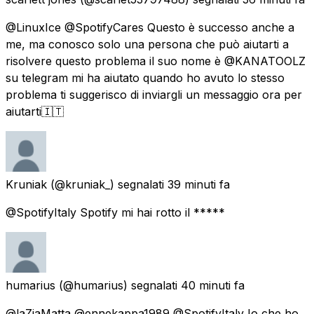
@LinuxIce @SpotifyCares Questo è successo anche a
me, ma conosco solo una persona che può aiutarti a
risolvere questo problema il suo nome è @KANATOOLZ
su telegram mi ha aiutato quando ho avuto lo stesso
problema ti suggerisco di inviargli un messaggio ora per
aiutarti🇮🇹
Kruniak
(@kruniak_) segnalati
39 minuti fa
@SpotifyItaly Spotify mi hai rotto il *****
humarius
(@humarius) segnalati
40 minuti fa
@laZiaMatta @ennekappa1989 @SpotifyItaly Io che ho