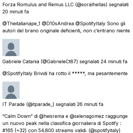
Forza Romulus and Remus LLC
(@soralhellas) segnalati
20 minuti fa
@Theitalianape_1 @D10sAndrea @SpotifyItaly Sono gli
autori del brano originale deficienti, non c’entrano niente
Gabriele Catania
(@GabrieleCt87) segnalati
24 minuti fa
@SpotifyItaly Brividi ha rotto il *****, ma pesantemente
IT Parade
(@itparade_) segnalati
26 minuti fa
“Calm Down” di @heisrema e @selenagomez raggiunge
un nuovo peak nella classifica giornaliera di Spotify :
#165 (+32) con 54.800 streams validi. (@spotifyitaly)