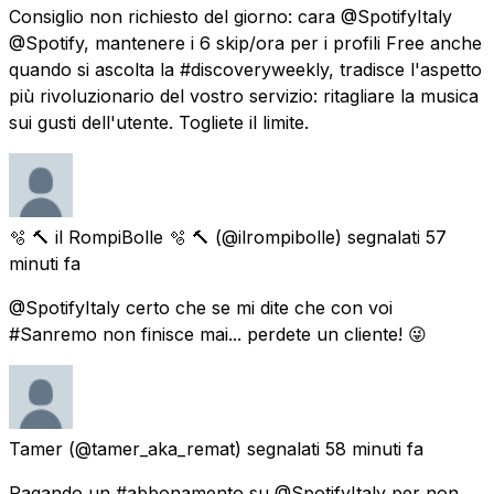
Consiglio non richiesto del giorno: cara @SpotifyItaly
@Spotify, mantenere i 6 skip/ora per i profili Free anche
quando si ascolta la #discoveryweekly, tradisce l'aspetto
più rivoluzionario del vostro servizio: ritagliare la musica
sui gusti dell'utente. Togliete il limite.
🫧 🔨 il RompiBolle 🫧 🔨
(@ilrompibolle) segnalati
57
minuti fa
@SpotifyItaly certo che se mi dite che con voi
#Sanremo non finisce mai... perdete un cliente! 😜
Tamer
(@tamer_aka_remat) segnalati
58 minuti fa
Pagando un #abbonamento su @SpotifyItaly per non