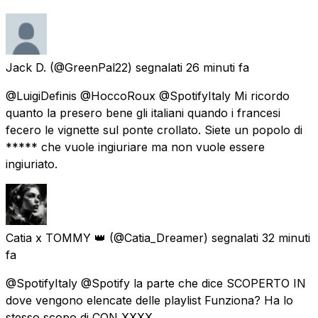
Jack D.
(@GreenPal22) segnalati
26 minuti fa
@LuigiDefinis @HoccoRoux @SpotifyItaly Mi ricordo
quanto la presero bene gli italiani quando i francesi
fecero le vignette sul ponte crollato. Siete un popolo di
***** che vuole ingiuriare ma non vuole essere
ingiuriato.
Catia x TOMMY 👑
(@Catia_Dreamer) segnalati
32 minuti
fa
@SpotifyItaly @Spotify la parte che dice SCOPERTO IN
dove vengono elencate delle playlist Funziona? Ha lo
stesso scopo di CON XXXX