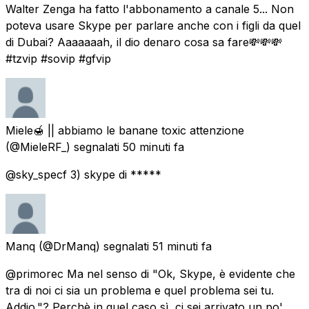
Walter Zenga ha fatto l'abbonamento a canale 5... Non
poteva usare Skype per parlare anche con i figli da quel
di Dubai? Aaaaaaah, il dio denaro cosa sa fare💸💸💸
#tzvip #sovip #gfvip
Miele🍯 || abbiamo le banane toxic attenzione
(@MieleRF_) segnalati
50 minuti fa
@sky_specf 3) skype di *****
Manq
(@DrManq) segnalati
51 minuti fa
@primorec Ma nel senso di "Ok, Skype, è evidente che
tra di noi ci sia un problema e quel problema sei tu.
Addio."? Perchè in quel caso sì, ci sei arrivato un po'