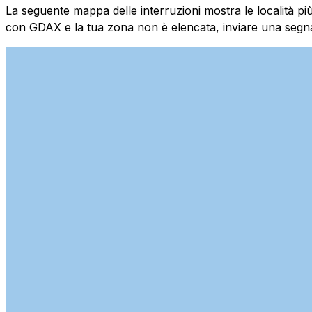
La seguente mappa delle interruzioni mostra le località più
con GDAX e la tua zona non è elencata, inviare una segna