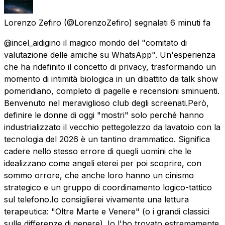
Lorenzo Zefiro
(@LorenzoZefiro) segnalati
6 minuti fa
@incel_aidigino il magico mondo del "comitato di
valutazione delle amiche su WhatsApp". Un'esperienza
che ha ridefinito il concetto di privacy, trasformando un
momento di intimità biologica in un dibattito da talk show
pomeridiano, completo di pagelle e recensioni sminuenti.
Benvenuto nel meraviglioso club degli screenati. ​Però,
definire le donne di oggi "mostri" solo perché hanno
industrializzato il vecchio pettegolezzo da lavatoio con la
tecnologia del 2026 è un tantino drammatico. Significa
cadere nello stesso errore di quegli uomini che le
idealizzano come angeli eterei per poi scoprire, con
sommo orrore, che anche loro hanno un cinismo
strategico e un gruppo di coordinamento logico-tattico
sul telefono. ​Io consiglierei vivamente una lettura
terapeutica: "Oltre Marte e Venere" (o i grandi classici
sulle differenze di genere). Io l'ho trovato estremamente