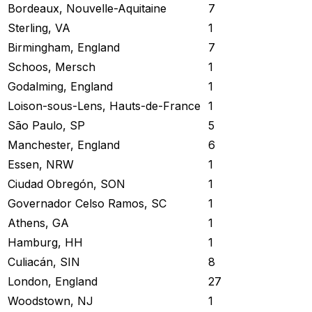
Bordeaux, Nouvelle-Aquitaine
7
Sterling, VA
1
Birmingham, England
7
Schoos, Mersch
1
Godalming, England
1
Loison-sous-Lens, Hauts-de-France
1
São Paulo, SP
5
Manchester, England
6
Essen, NRW
1
Ciudad Obregón, SON
1
Governador Celso Ramos, SC
1
Athens, GA
1
Hamburg, HH
1
Culiacán, SIN
8
London, England
27
Woodstown, NJ
1