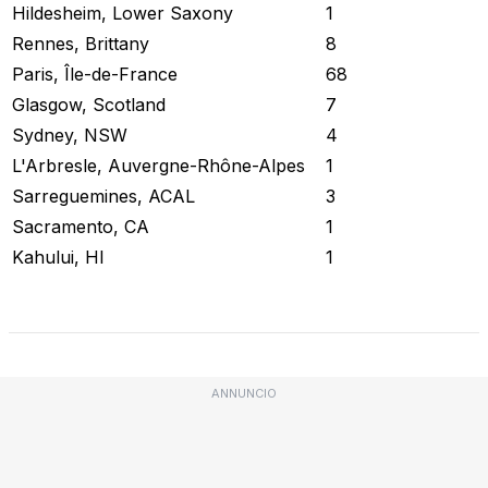
Hildesheim, Lower Saxony
1
Rennes, Brittany
8
Paris, Île-de-France
68
Glasgow, Scotland
7
Sydney, NSW
4
L'Arbresle, Auvergne-Rhône-Alpes
1
Sarreguemines, ACAL
3
Sacramento, CA
1
Kahului, HI
1
Stato attuale
ANNUNCIO