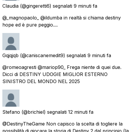
Claudia
(@gingeretti6) segnalati
9 minuti fa
@_magnopaolo_ @ildumba in realtà si chiama destiny
hope ed è pure peggio....
Gqjqjqb
(@caniscanemedit9) segnalati
9 minuti fa
@romeoagresti @mariop90_ Frega niente di quei due.
Dicci di DESTINY UDOGIE MIGLIOR ESTERNO
SINISTRO DEL MONDO NEL 2025
Stefano
(@brichiel) segnalati
12 minuti fa
@DestinyTheGame Non capisco la scelta di togliere la
possibilità di giocare la storia di Destiny 2 dal principio (la