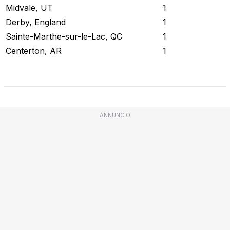
Midvale, UT
1
Derby, England
1
Sainte-Marthe-sur-le-Lac, QC
1
Centerton, AR
1
Stato attuale
ANNUNCIO