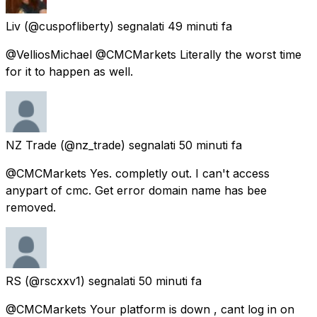
Liv
(@cuspofliberty) segnalati
49 minuti fa
@VelliosMichael @CMCMarkets Literally the worst time
for it to happen as well.
NZ Trade
(@nz_trade) segnalati
50 minuti fa
@CMCMarkets Yes. completly out. I can't access
anypart of cmc. Get error domain name has bee
removed.
RS
(@rscxxv1) segnalati
50 minuti fa
@CMCMarkets Your platform is down , cant log in on