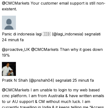
@CMCMarkets Your customer email support is still non-
existent.
Panic di indonesia lagi 🇮🇩
(@lagi_indonesia) segnalati
24 minuti fa
@proactive_UK @CMCMarkets Than why it goes down
19%
Pratik N Shah
(@pnshah04) segnalati
25 minuti fa
@CMCMarkets I am unable to login to my web based
cmc platform. I am from Australia & have written emails
to ur AU support & CM without much luck. I am
currently travelling in India & it keeps telling me “Access