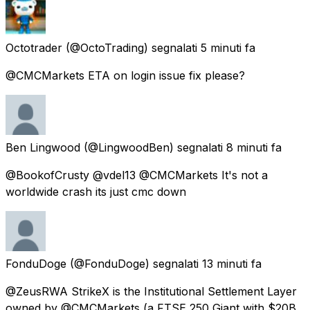
Octotrader
(@OctoTrading) segnalati
5 minuti fa
@CMCMarkets ETA on login issue fix please?
Ben Lingwood
(@LingwoodBen) segnalati
8 minuti fa
@BookofCrusty @vdel13 @CMCMarkets It's not a
worldwide crash its just cmc down
FonduDoge
(@FonduDoge) segnalati
13 minuti fa
@ZeusRWA StrikeX is the Institutional Settlement Layer
owned by @CMCMarkets (a FTSE 250 Giant with $20B