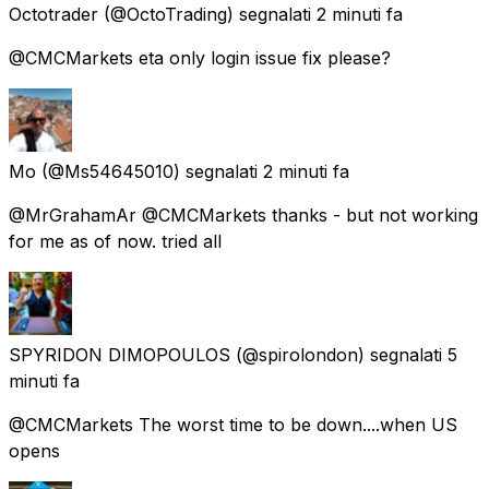
Octotrader
(@OctoTrading) segnalati
2 minuti fa
@CMCMarkets eta only login issue fix please?
Mo
(@Ms54645010) segnalati
2 minuti fa
@MrGrahamAr @CMCMarkets thanks - but not working
for me as of now. tried all
SPYRIDON DIMOPOULOS
(@spirolondon) segnalati
5
minuti fa
@CMCMarkets The worst time to be down....when US
opens