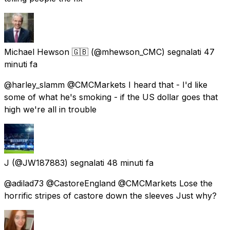
Michael Hewson 🇬🇧
(@mhewson_CMC) segnalati
47
minuti fa
@harley_slamm @CMCMarkets I heard that - I'd like
some of what he's smoking - if the US dollar goes that
high we're all in trouble
J
(@JW187883) segnalati
48 minuti fa
@adilad73 @CastoreEngland @CMCMarkets Lose the
horrific stripes of castore down the sleeves Just why?