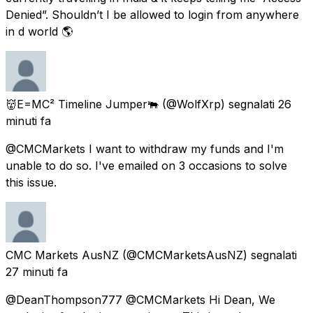
Denied”. Shouldn’t I be allowed to login from anywhere
in d world 🌎
👹E=MC² Timeline Jumper🐃
(@WolfXrp) segnalati
26
minuti fa
@CMCMarkets I want to withdraw my funds and I'm
unable to do so. I've emailed on 3 occasions to solve
this issue.
CMC Markets AusNZ
(@CMCMarketsAusNZ) segnalati
27 minuti fa
@DeanThompson777 @CMCMarkets Hi Dean, We