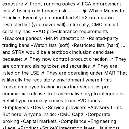
exposure ✔ Front-running optics ✔ FCA enforcement
risk ✔ Listing rule breach risk ⸻ 🧠 Which Means In
Practice: Even if you cannot find STRX on a public
restricted list (you never will): Internally, CMC almost
certainly has: •PAD pre-clearance requirements
•Blackout periods •MNPI attestations •Related-party
trading bans •Watch lists (soft) •Restricted lists (hard) …
and STRX would be a textbook inclusion candidate
because: 📌 They now control product direction 📌 They
are commercialising tokenised securities 📌 They are
listed on the LSE 📌 They are operating under MAR That
is literally the regulatory environment where firms
freeze employee trading in partner securities pre-
commercial release. In TradFi-native crypto integrations:
Retail hype normally comes from: •VC funds
•Employees •Devs •Service providers •Advisory firms
But here: Anyone inside: •CMC CapX •Corporate
broking •Capital markets •Compliance •Engineering
•Legal •Product •StrikeX integration layer …is almost