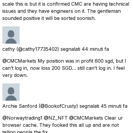
scale this is but it is confirmed CMC are having technical
issues and they have engineers on it. The gentleman
sounded positive it will be sorted soonish.
cathy
(@cathy17735402) segnalati
44 minuti fa
@CMCMarkets My position was in profit 600 sgd, but I
can’t log in, now loss 200 SGD… still can’t log in. I feel
very down.
Archie Sanford
(@BookofCrusty) segnalati
45 minuti fa
@Norwaytrading1 @NZ_NFT @CMCMarkets Clear ur
browser cache. They fooked this all up and are not
telling people the fix