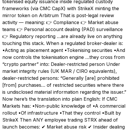
tokenised equity issuance inside regulated custody
frameworks (via CMC CapX) with StrikeX minting the
mirror token on Arbitrum That is post-legal review
activity — meaning: 👉 Compliance 👉 Market abuse
teams 👉 Personal account dealing (PAD) surveillance
👉 Regulatory reporting …are already live on anything
touching this stack. When a regulated broker-dealer is:
•Acting as placement agent •Tokenising securities •And
now controls the tokenisation engine …they cross from
“crypto partner” into: Dealer-restricted person Under
market integrity rules (UK MAR / CIRO equivalents),
dealer-restricted persons: “Generally [are] prohibited
[from] purchases… of restricted securities where there
is undisclosed material information regarding the issuer.”
Now here’s the translation into plain English: If CMC
Markets has: •Non-public knowledge of •A commercial
rollout •Of infrastructure •That they control •Built by
StrikeX Then ANY employee trading STRX ahead of
launch becomes: ✔ Market abuse risk ✔ Insider dealing