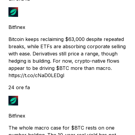
Bitfinex
Bitcoin keeps reclaiming $63,000 despite repeated
breaks, while ETFs are absorbing corporate selling
with ease. Derivatives still price a range, though
hedging is building. For now, crypto-native flows
appear to be driving $BTC more than macro.
https://t.co/cNaD0LEDgI
24 ore fa
Bitfinex
The whole macro case for $BTC rests on one
number holding. The 10-year real yield has not