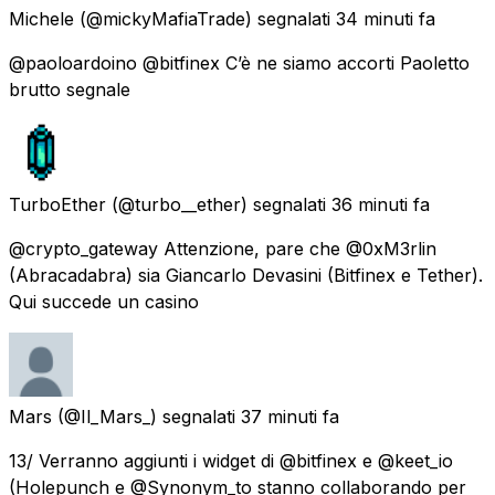
Michele
(@mickyMafiaTrade) segnalati
34 minuti fa
@paoloardoino @bitfinex C’è ne siamo accorti Paoletto
brutto segnale
TurboEther
(@turbo__ether) segnalati
36 minuti fa
@crypto_gateway Attenzione, pare che @0xM3rlin
(Abracadabra) sia Giancarlo Devasini (Bitfinex e Tether).
Qui succede un casino
Mars
(@Il_Mars_) segnalati
37 minuti fa
13/ Verranno aggiunti i widget di @bitfinex e @keet_io
(Holepunch e @Synonym_to stanno collaborando per