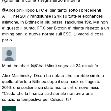
(@human_income_) segnalati
20 minuti fa
@AngeloniFilippo BTC e' gia' tanto sotto i precedenti
ATH, nel 2017 ranggiunse i 24k su tutte le exchanges
asiatiche, in Bitfinex la piu bassa, raggiunse 19k. Ma non
e' questo il punto, FTX per Bitcoin e' niente rispetto a un
mining ban, o nuove norme sull ESG. Li vedrai di cosa
parlo
Mind the chart
(@ChartMind) segnalati
24 minuti fa
Alex Mashinsky, Dixon ha notato che sarebbe simile a
quello offerto a Bitfinex dopo il suo hack nell'agosto
2016, che sostiene sia stato risolto entro nove mesi.
"Credo che la finanza tradizionale non avrà una
soluzione tempestiva per Celsius, (2/