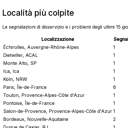
Località più colpite
Le segnalazioni di disservizio e i problemi degli ultimi 15 gi
Localizzazione
Segnal
Échirolles, Auvergne-Rhône-Alpes
1
Dietwiller, ACAL
1
Monte Alto, SP
1
Ica, Ica
1
Köln, NRW
1
Paris, Île-de-France
6
Toulon, Provence-Alpes-Côte d'Azur
1
Pontoise, Île-de-France
1
Salon-de-Provence, Provence-Alpes-Côte d'Azur
1
Bordeaux, Nouvelle-Aquitaine
2
Duque de Caxias, RJ
1