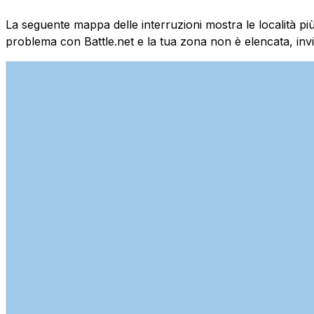
La seguente mappa delle interruzioni mostra le località più 
problema con Battle.net e la tua zona non è elencata, inv