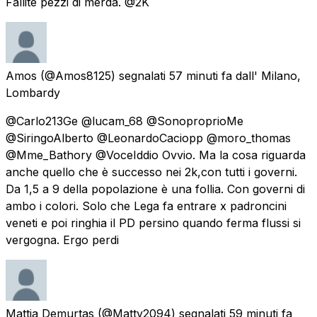
Fallite pezzi di merda. @2K
Amos
(@Amos8125) segnalati
57 minuti fa
dall' Milano,
Lombardy
@Carlo213Ge @lucam_68 @SonoproprioMe
@SiringoAlberto @LeonardoCaciopp @moro_thomas
@Mme_Bathory @VoceIddio Ovvio. Ma la cosa riguarda
anche quello che è successo nei 2k,con tutti i governi.
Da 1,5 a 9 della popolazione è una follia. Con governi di
ambo i colori. Solo che Lega fa entrare x padroncini
veneti e poi ringhia il PD persino quando ferma flussi si
vergogna. Ergo perdi
Mattia Demurtas
(@Matty2094) segnalati
59 minuti fa