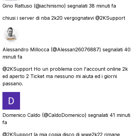
Gino Rattuso
(@iachinismo) segnalati
38 minuti fa
chiusi i server di nba 2k20 vergognatevi @2KSupport
Alessandro Millocca
(@Alessan26076887) segnalati
40
minuti fa
@2KSupport Ho un problema con l'account online 2k
ed aperto 2 Ticket ma nessuno mi aiuta ed i giorni
passano.
Domenico Caldo
(@CaldoDomenico) segnalati
41 minuti
fa
@2KSupport la mia copia disco di wwe2k22 rimane