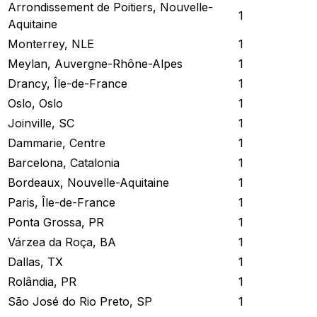
Arrondissement de Poitiers, Nouvelle-
1
Aquitaine
Monterrey, NLE
1
Meylan, Auvergne-Rhône-Alpes
1
Drancy, Île-de-France
1
Oslo, Oslo
1
Joinville, SC
1
Dammarie, Centre
1
Barcelona, Catalonia
1
Bordeaux, Nouvelle-Aquitaine
1
Paris, Île-de-France
1
Ponta Grossa, PR
1
Várzea da Roça, BA
1
Dallas, TX
1
Rolândia, PR
1
São José do Rio Preto, SP
1