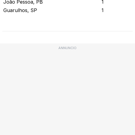
João Pessoa, PB
1
Guarulhos, SP
1
Stato attuale
ANNUNCIO