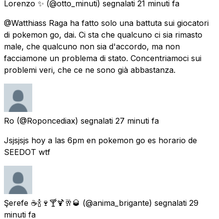
Lorenzo ✨
(@otto_minuti) segnalati
21 minuti fa
@Watthiass Raga ha fatto solo una battuta sui giocatori
di pokemon go, dai. Ci sta che qualcuno ci sia rimasto
male, che qualcuno non sia d'accordo, ma non
facciamone un problema di stato. Concentriamoci sui
problemi veri, che ce ne sono già abbastanza.
Ro
(@Roponcediax) segnalati
27 minuti fa
Jsjsjsjs hoy a las 6pm en pokemon go es horario de
SEEDOT wtf
Şerefe ☕🍾🍷🍸🍹🥂🥃
(@anima_brigante) segnalati
29
minuti fa