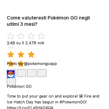
Come valuteresti Pokémon GO negli
ultimi 3 mesi?
3.48 su 5
2,478 voti
Posts by @pokemongoapp
Pokémon GO
Time to put your gear on and explore! 🎒 Fire and
Ice Hatch Day has begun in #PokemonGO!
https://t.co/FLg5HkGXQA