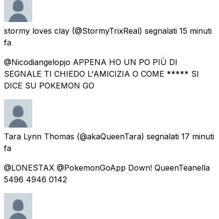
stormy loves clay
(@StormyTrixReal) segnalati
15 minuti
fa
@Nicodiangelopjo APPENA HO UN PO PIÙ DI
SEGNALE TI CHIEDO L'AMICIZIA O COME ***** SI
DICE SU POKEMON GO
Tara Lynn Thomas
(@akaQueenTara) segnalati
17 minuti
fa
@LONESTAX @PokemonGoApp Down! QueenTeanella
5496 4946 0142